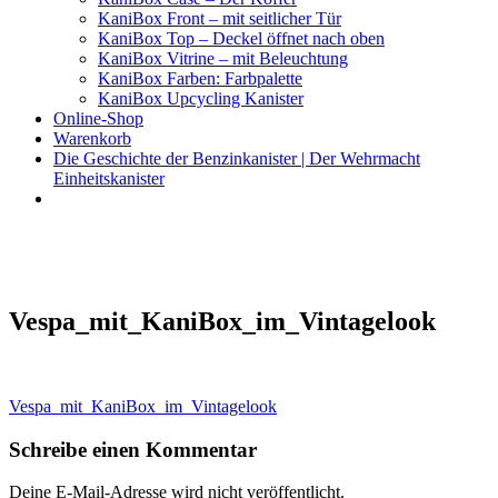
KaniBox Front – mit seitlicher Tür
KaniBox Top – Deckel öffnet nach oben
KaniBox Vitrine – mit Beleuchtung
KaniBox Farben: Farbpalette
KaniBox Upcycling Kanister
Online-Shop
Warenkorb
Die Geschichte der Benzinkanister | Der Wehrmacht
Einheitskanister
KaniBox
Das ORIGINAL – handgefertigt aus einem Benzinkanister
Vespa_mit_KaniBox_im_Vintagelook
Beitragsnavigation
Vespa_mit_KaniBox_im_Vintagelook
Schreibe einen Kommentar
Deine E-Mail-Adresse wird nicht veröffentlicht.