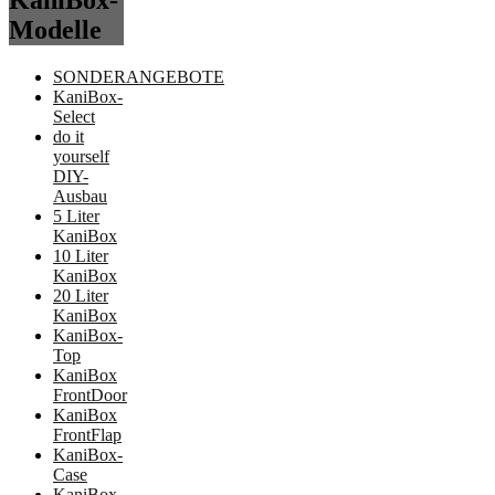
KaniBox-
Modelle
SONDERANGEBOTE
KaniBox-
Select
do it
yourself
DIY-
Ausbau
5 Liter
KaniBox
10 Liter
KaniBox
20 Liter
KaniBox
KaniBox-
Top
KaniBox
FrontDoor
KaniBox
FrontFlap
KaniBox-
Case
KaniBox