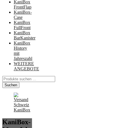
KaniBox
FrontFlap
KaniBox-
Case
KaniBox
FullFront
KaniBox
BarKanister
KaniBox
History
mit
Jahreszahl
WEITERE
ANGEBOTE
Suchen
nach:
Suchen
KaniBox-