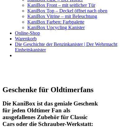
KaniBox Front – mit seitlicher Tür
KaniBox Top – Deckel öffnet nach oben
KaniBox Vitrine – mit Beleuchtung
KaniBox Farben: Farbpalette
KaniBox Upcycling Kanister
Online-Shop
Warenkorb
Die Geschichte der Benzinkanister | Der Wehrmacht
Einheitskanister
KaniBox
Das ORIGINAL – handgefertigt aus einem Benzinkanister
Geschenke für Oldtimerfans
Die KaniBox ist das geniale Geschenk
für jeden Oldtimer Fan als
ausgefallenes Zubehör für Classic
Cars oder die Schrauber-Werkstatt: