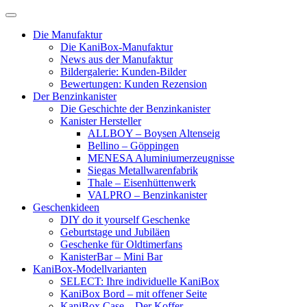
Skip
to
Die Manufaktur
content
Die KaniBox-Manufaktur
News aus der Manufaktur
Bildergalerie: Kunden-Bilder
Bewertungen: Kunden Rezension
Der Benzinkanister
Die Geschichte der Benzinkanister
Kanister Hersteller
ALLBOY – Boysen Altenseig
Bellino – Göppingen
MENESA Aluminiumerzeugnisse
Siegas Metallwarenfabrik
Thale – Eisenhüttenwerk
VALPRO – Benzinkanister
Geschenkideen
DIY do it yourself Geschenke
Geburtstage und Jubiläen
Geschenke für Oldtimerfans
KanisterBar – Mini Bar
KaniBox-Modellvarianten
SELECT: Ihre individuelle KaniBox
KaniBox Bord – mit offener Seite
KaniBox Case – Der Koffer