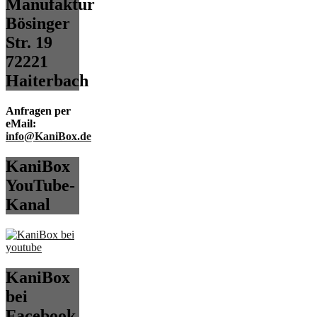
Manufaktur
Bösinger
Str. 19
72221
Haiterbach
Anfragen per
eMail:
info@KaniBox.de
KaniBox
YouTube-
Kanal
KaniBox
bei
Facebook