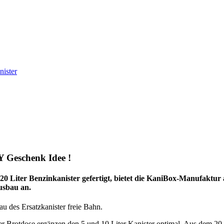
nister
IY Geschenk Idee !
20 Liter Benzinkanister gefertigt, bietet die KaniBox-Manufaktur
sbau an.
au des Ersatzkanister freie Bahn.
r Brotdose ergänzen den 5 und 10 Liter Kanister optimal. Aus dem 20