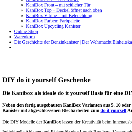
KaniBox Front – mit seitlicher Tür
KaniBox Top – Deckel öffnet nach oben
KaniBox Vitrine – mit Beleuchtung
KaniBox Farben: Farbpalette
KaniBox Upcycling Kanister
Online-Shop
Warenkorb
Die Geschichte der Benzinkanister | Der Wehrmacht Einheitska
KaniBox
Das ORIGINAL – handgefertigt aus einem Benzinkanister
DIY do it yourself Geschenke
Die Kanibox als ideale do it yourself Basis für eine D
Neben den fertig ausgebauten KaniBox Varianten aus 5, 10 oder 
Kanister mit abgeschlossenen Blecharbeiten zum
do it yourself
Au
Die DIY Modelle der
KaniBox
lassen der Kreativität beim Innenausb
Individuelle Ablagen und Fächer für eine Lunch-Box bzw. Vesper ode