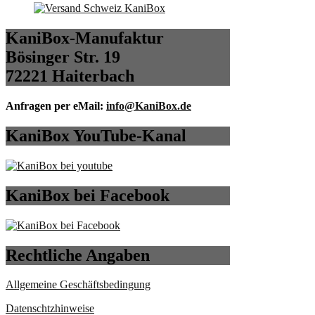
KaniBox-Manufaktur
Bösinger Str. 19
72221 Haiterbach
Anfragen per eMail:
info@KaniBox.de
KaniBox YouTube-Kanal
KaniBox bei Facebook
Rechtliche Angaben
Allgemeine Geschäftsbedingung
Datenschtzhinweise