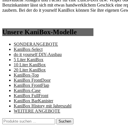
Benzinkanister lässt sich mit etwas handwerklichem Geschick eine r
zaubern. Bei der do it yourself KaniBox können Sie ihre eigenen Ge
Unsere KaniBox-Modelle
SONDERANGEBOTE
KaniBox-Select
do it yourself DIY-Ausbau
5 Liter KaniBox
10 Liter KaniBox
20 Liter KaniBox
KaniBox-Top
KaniBox FrontDoor
KaniBox FrontFlap
KaniBox-Case
KaniBox FullFront
KaniBox BarKanister
KaniBox History mit Jahreszahl
WEITERE ANGEBOTE
Suchen
Suchen
nach: