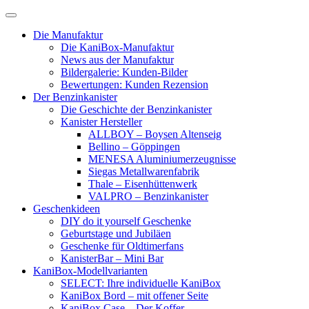
Skip
to
Die Manufaktur
content
Die KaniBox-Manufaktur
News aus der Manufaktur
Bildergalerie: Kunden-Bilder
Bewertungen: Kunden Rezension
Der Benzinkanister
Die Geschichte der Benzinkanister
Kanister Hersteller
ALLBOY – Boysen Altenseig
Bellino – Göppingen
MENESA Aluminiumerzeugnisse
Siegas Metallwarenfabrik
Thale – Eisenhüttenwerk
VALPRO – Benzinkanister
Geschenkideen
DIY do it yourself Geschenke
Geburtstage und Jubiläen
Geschenke für Oldtimerfans
KanisterBar – Mini Bar
KaniBox-Modellvarianten
SELECT: Ihre individuelle KaniBox
KaniBox Bord – mit offener Seite
KaniBox Case – Der Koffer