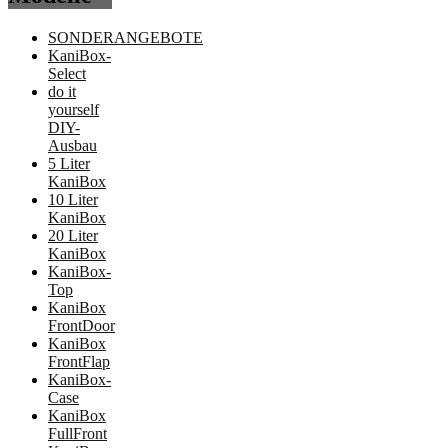
SONDERANGEBOTE
KaniBox-
Select
do it
yourself
DIY-
Ausbau
5 Liter
KaniBox
10 Liter
KaniBox
20 Liter
KaniBox
KaniBox-
Top
KaniBox
FrontDoor
KaniBox
FrontFlap
KaniBox-
Case
KaniBox
FullFront