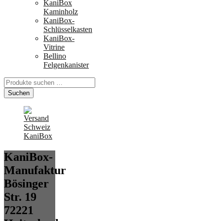
KaniBox
Kaminholz
KaniBox-
Schlüsselkasten
KaniBox-
Vitrine
Bellino
Felgenkanister
Suchen
nach:
Suchen
KaniBox-
Manufaktur
Bösinger
Str. 19
72221