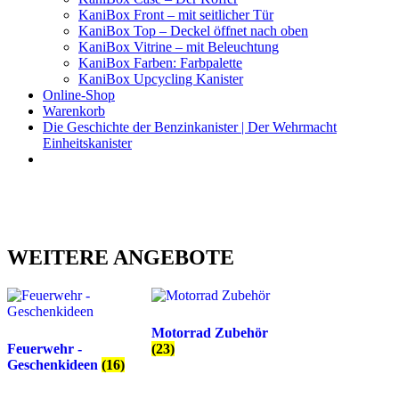
KaniBox Front – mit seitlicher Tür
KaniBox Top – Deckel öffnet nach oben
KaniBox Vitrine – mit Beleuchtung
KaniBox Farben: Farbpalette
KaniBox Upcycling Kanister
Online-Shop
Warenkorb
Die Geschichte der Benzinkanister | Der Wehrmacht
Einheitskanister
KaniBox
Das ORIGINAL – handgefertigt aus einem Benzinkanister
WEITERE ANGEBOTE
Motorrad Zubehör
Feuerwehr -
(23)
Geschenkideen
(16)