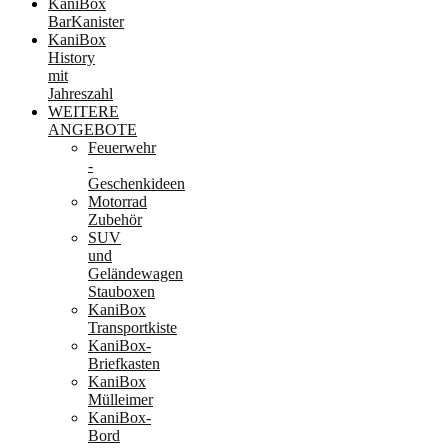
KaniBox
BarKanister
KaniBox
History
mit
Jahreszahl
WEITERE
ANGEBOTE
Feuerwehr
-
Geschenkideen
Motorrad
Zubehör
SUV
und
Geländewagen
Stauboxen
KaniBox
Transportkiste
KaniBox-
Briefkasten
KaniBox
Mülleimer
KaniBox-
Bord