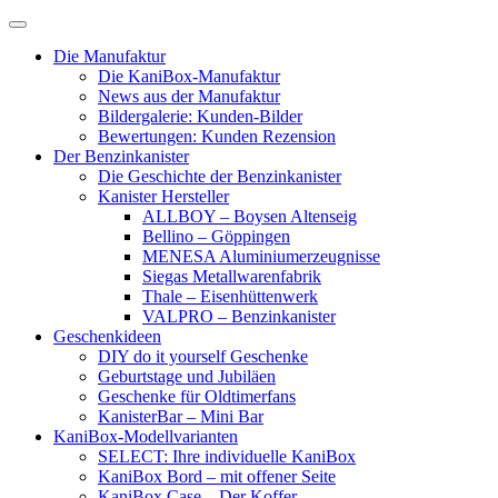
Skip
to
Die Manufaktur
content
Die KaniBox-Manufaktur
News aus der Manufaktur
Bildergalerie: Kunden-Bilder
Bewertungen: Kunden Rezension
Der Benzinkanister
Die Geschichte der Benzinkanister
Kanister Hersteller
ALLBOY – Boysen Altenseig
Bellino – Göppingen
MENESA Aluminiumerzeugnisse
Siegas Metallwarenfabrik
Thale – Eisenhüttenwerk
VALPRO – Benzinkanister
Geschenkideen
DIY do it yourself Geschenke
Geburtstage und Jubiläen
Geschenke für Oldtimerfans
KanisterBar – Mini Bar
KaniBox-Modellvarianten
SELECT: Ihre individuelle KaniBox
KaniBox Bord – mit offener Seite
KaniBox Case – Der Koffer