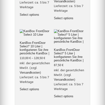
Versandkosten
)
Lieferzeit:
ca. 5 bis 7
Lieferzeit:
ca. 5 bis 7
Werktage
Werktage
Dieses
Select options
Produkt
Dieses
Select options
weist
Produkt
mehrere
weist
Varianten
mehrere
auf.
Varianten
Die
auf.
Optionen
Die
können
Optionen
KaniBox-FrontDoor
auf
können
Select* 10 Liter |
der
auf
konfigurieren Sie ihre
KaniBox-FrontDoor
Produktseite
der
persönliche KaniBox |
Select* 5 Liter |
gewählt
Produktseite
konfigurieren Sie ihre
werden
gewählt
110,00
€
–
128,50
€
persönliche KaniBox |
werden
inkl. der gesetzlichen
87,50
€
MwSt. (zzgl.
inkl. der gesetzlichen
Versandkosten
)
MwSt. (zzgl.
Lieferzeit:
ca. 5 bis 7
Versandkosten
)
Werktage
Lieferzeit:
ca. 5 bis 7
Dieses
Werktage
Select options
Produkt
weist
Select options
mehrere
Varianten
auf.