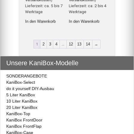
Lieferzeit:
ca. 5 bis 7
Lieferzeit:
ca. 2 bis 4
Werktage
Werktage
In den Warenkorb
In den Warenkorb
1
2
3
4
…
12
13
14
→
Unsere KaniBox-Modelle
SONDERANGEBOTE
KaniBox-Select
do it yourself DIY-Ausbau
5 Liter KaniBox
10 Liter KaniBox
20 Liter KaniBox
KaniBox-Top
KaniBox FrontDoor
KaniBox FrontFlap
KaniBox-Case