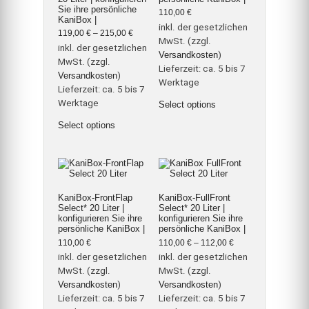
Sie ihre persönliche
gewählt
110,00
€
KaniBox |
werden
inkl. der gesetzlichen
119,00
€
–
215,00
€
MwSt. (zzgl.
inkl. der gesetzlichen
Versandkosten
)
MwSt. (zzgl.
Lieferzeit:
ca. 5 bis 7
Versandkosten
)
Werktage
Lieferzeit:
ca. 5 bis 7
Dieses
Werktage
Select options
Produkt
Dieses
weist
Select options
Produkt
mehrere
weist
Varianten
mehrere
auf.
Varianten
Die
auf.
Optionen
Die
können
Optionen
auf
KaniBox-FrontFlap
KaniBox-FullFront
können
der
Select* 20 Liter |
Select* 20 Liter |
auf
Produktseite
konfigurieren Sie ihre
konfigurieren Sie ihre
der
gewählt
persönliche KaniBox |
persönliche KaniBox |
Produktseite
werden
gewählt
110,00
€
110,00
€
–
112,00
€
werden
inkl. der gesetzlichen
inkl. der gesetzlichen
MwSt. (zzgl.
MwSt. (zzgl.
Versandkosten
)
Versandkosten
)
Lieferzeit:
ca. 5 bis 7
Lieferzeit:
ca. 5 bis 7