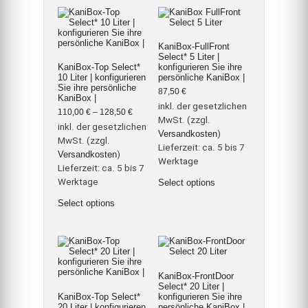
Die
Optionen
können
auf
KaniBox-FullFront
der
Select* 5 Liter |
Produktseite
KaniBox-Top Select*
konfigurieren Sie ihre
gewählt
10 Liter | konfigurieren
persönliche KaniBox |
werden
Sie ihre persönliche
87,50
€
KaniBox |
inkl. der gesetzlichen
110,00
€
–
128,50
€
MwSt. (zzgl.
inkl. der gesetzlichen
Versandkosten
)
MwSt. (zzgl.
Lieferzeit:
ca. 5 bis 7
Versandkosten
)
Werktage
Lieferzeit:
ca. 5 bis 7
Werktage
Select options
Dieses
Select options
Produkt
weist
mehrere
Varianten
auf.
Die
Optionen
KaniBox-FrontDoor
können
Select* 20 Liter |
auf
KaniBox-Top Select*
konfigurieren Sie ihre
der
20 Liter | konfigurieren
persönliche KaniBox |
Produktseite