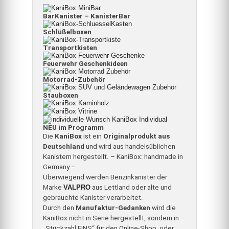
BarKanister – KanisterBar
Schlüßelboxen
Transportkisten
Feuerwehr Geschenkideen
Motorrad-Zubehör
Stauboxen
NEU im Programm
Die
KaniBox
ist ein
Originalprodukt aus
Deutschland
und wird aus handelsüblichen
Kanistern hergestellt. – KaniBox: handmade in
Germany –
Überwiegend werden Benzinkanister der
Marke
VALPRO
aus Lettland oder alte und
gebrauchte Kanister verarbeitet.
Durch den
Manufaktur-Gedanken
wird die
KaniBox nicht in Serie hergestellt, sondern in
„Stückzahl EINS“ für den Online-Shop, oder