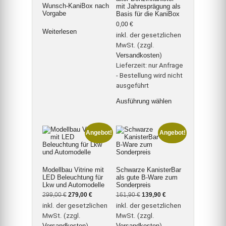
Wunsch-KaniBox nach
können
auf
mit Jahresprägung als
Vorgabe
auf
der
Basis für die KaniBox
der
Produktseite
0,00
€
Produktseite
gewählt
Weiterlesen
inkl. der gesetzlichen
gewählt
werden
werden
MwSt. (zzgl.
Versandkosten
)
Lieferzeit:
nur Anfrage
- Bestellung wird nicht
ausgeführt
Dieses
Ausführung wählen
Produkt
weist
mehrere
Varianten
auf.
Angebot!
Angebot!
Die
Optionen
können
auf
Modellbau Vitrine mit
Schwarze KanisterBar
der
LED Beleuchtung für
als gute B-Ware zum
Produktseite
Lkw und Automodelle
Sonderpreis
gewählt
werden
Ursprünglicher
Aktueller
Ursprünglicher
Aktueller
299,00
€
279,00
€
161,90
€
139,90
€
Preis
Preis
Preis
Preis
inkl. der gesetzlichen
inkl. der gesetzlichen
war:
ist:
war:
ist:
299,00 €
279,00 €.
161,90 €
139,90 €.
MwSt. (zzgl.
MwSt. (zzgl.
Versandkosten
)
Versandkosten
)