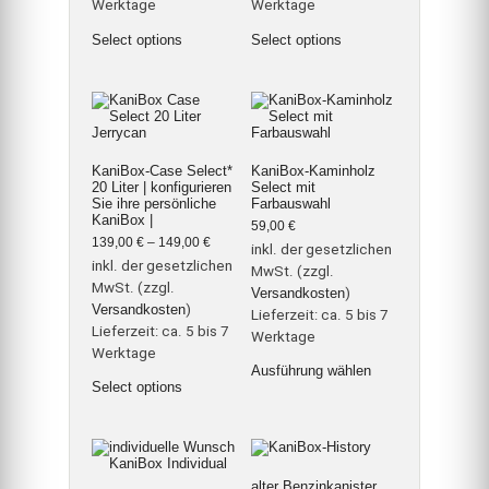
Werktage
Werktage
Dieses
Dieses
Select options
Select options
Produkt
Produkt
weist
weist
mehrere
mehrere
Varianten
Varianten
auf.
auf.
Die
Die
Optionen
Optionen
können
können
KaniBox-Case Select*
KaniBox-Kaminholz
auf
auf
20 Liter | konfigurieren
Select mit
der
der
Sie ihre persönliche
Farbauswahl
Produktseite
Produktseite
KaniBox |
gewählt
gewählt
59,00
€
werden
werden
139,00
€
–
149,00
€
inkl. der gesetzlichen
inkl. der gesetzlichen
MwSt. (zzgl.
MwSt. (zzgl.
Versandkosten
)
Versandkosten
)
Lieferzeit:
ca. 5 bis 7
Lieferzeit:
ca. 5 bis 7
Werktage
Werktage
Dieses
Ausführung wählen
Dieses
Produkt
Select options
Produkt
weist
weist
mehrere
mehrere
Varianten
Varianten
auf.
auf.
Die
Die
Optionen
Optionen
können
alter Benzinkanister