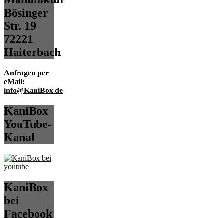
Bösinger
Str. 19
72221
Haiterbach
Anfragen per
eMail:
info@KaniBox.de
KaniBox
YouTube-
Kanal
KaniBox
bei
Facebook