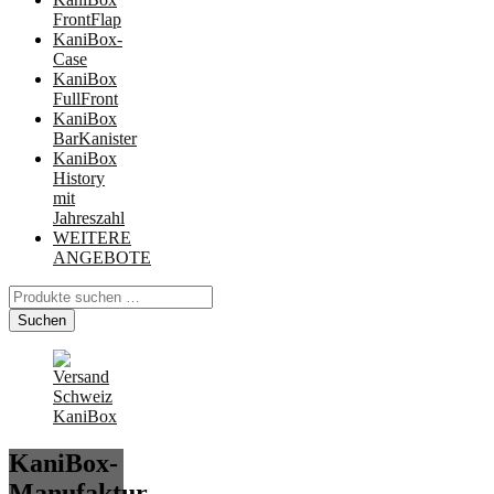
FrontFlap
KaniBox-
Case
KaniBox
FullFront
KaniBox
BarKanister
KaniBox
History
mit
Jahreszahl
WEITERE
ANGEBOTE
Suchen
nach:
Suchen
KaniBox-
Manufaktur