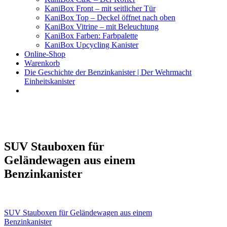
KaniBox Front – mit seitlicher Tür
KaniBox Top – Deckel öffnet nach oben
KaniBox Vitrine – mit Beleuchtung
KaniBox Farben: Farbpalette
KaniBox Upcycling Kanister
Online-Shop
Warenkorb
Die Geschichte der Benzinkanister | Der Wehrmacht
Einheitskanister
KaniBox
Das ORIGINAL – handgefertigt aus einem Benzinkanister
SUV Stauboxen für
Geländewagen aus einem
Benzinkanister
Beitragsnavigation
SUV Stauboxen für Geländewagen aus einem
Benzinkanister