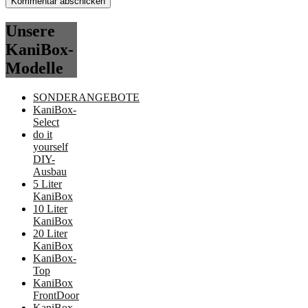
Unsere
KaniBox-
Modelle
SONDERANGEBOTE
KaniBox-
Select
do it
yourself
DIY-
Ausbau
5 Liter
KaniBox
10 Liter
KaniBox
20 Liter
KaniBox
KaniBox-
Top
KaniBox
FrontDoor
KaniBox