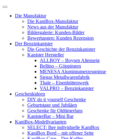
Skip
to
Die Manufaktur
content
Die KaniBox-Manufaktur
News aus der Manufaktur
Bildergalerie: Kunden-Bilder
Bewertungen: Kunden Rezension
Der Benzinkanister
Die Geschichte der Benzinkanister
Kanister Hersteller
ALLBOY – Boysen Altenseig
Bellino – Göppingen
MENESA Aluminiumerzeugnisse
Siegas Metallwarenfabrik
Thale – Eisenhüttenwerk
VALPRO – Benzinkanister
Geschenkideen
DIY do it yourself Geschenke
Geburtstage und Jubiläen
Geschenke für Oldtimerfans
KanisterBar – Mini Bar
KaniBox-Modellvarianten
SELECT: Ihre individuelle KaniBox
KaniBox Bord – mit offener Seite
KaniBox Case – Der Koffer