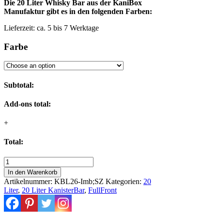
Die 20 Liter Whisky Bar aus der KaniBox
Manufaktur gibt es in den folgenden Farben:
Lieferzeit:
ca. 5 bis 7 Werktage
Farbe
Subtotal:
Add-ons total:
+
Total:
Vintage
Whisky-
In den Warenkorb
Bar
Artikelnummer:
KBL26-Imb;SZ
Kategorien:
20
|
Liter
,
20 Liter KanisterBar
,
FullFront
Kanister-
Bar
als