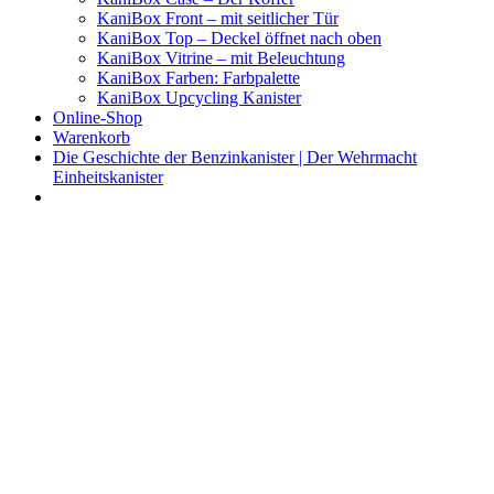
KaniBox Front – mit seitlicher Tür
KaniBox Top – Deckel öffnet nach oben
KaniBox Vitrine – mit Beleuchtung
KaniBox Farben: Farbpalette
KaniBox Upcycling Kanister
Online-Shop
Warenkorb
Die Geschichte der Benzinkanister | Der Wehrmacht
Einheitskanister
KaniBox
Das ORIGINAL – handgefertigt aus einem Benzinkanister