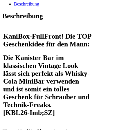
tolles
Beschreibung
Geschenk
für
Beschreibung
den
Mann
Menge
KaniBox-FullFront! Die TOP
Geschenkidee für den Mann:
Die Kanister Bar im
klassischen Vintage Look
lässt sich perfekt als Whisky-
Cola MiniBar verwenden
und ist somit ein tolles
Geschenk für Schrauber und
Technik-Freaks.
[KBL26-Imb;SZ]