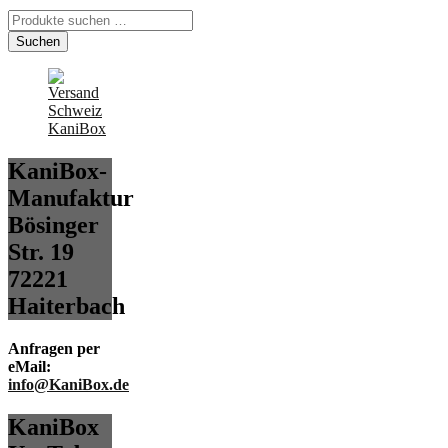
Suchen
nach:
Suchen
KaniBox-
Manufaktur
Bösinger
Str. 19
72221
Haiterbach
Anfragen per
eMail:
info@KaniBox.de
KaniBox