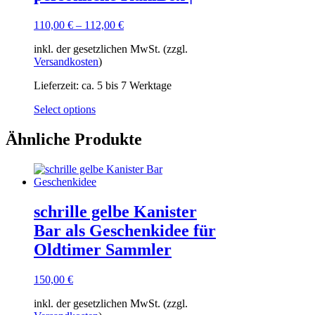
110,00
€
–
112,00
€
inkl. der gesetzlichen MwSt. (zzgl.
Versandkosten
)
Lieferzeit:
ca. 5 bis 7 Werktage
Dieses
Select options
Produkt
weist
Ähnliche Produkte
mehrere
Varianten
auf.
Die
Optionen
schrille gelbe Kanister
können
auf
Bar als Geschenkidee für
der
Oldtimer Sammler
Produktseite
gewählt
werden
150,00
€
inkl. der gesetzlichen MwSt. (zzgl.