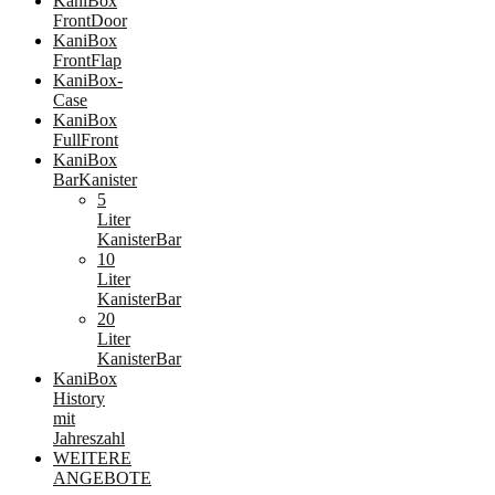
KaniBox
FrontDoor
KaniBox
FrontFlap
KaniBox-
Case
KaniBox
FullFront
KaniBox
BarKanister
5
Liter
KanisterBar
10
Liter
KanisterBar
20
Liter
KanisterBar
KaniBox
History
mit
Jahreszahl
WEITERE
ANGEBOTE