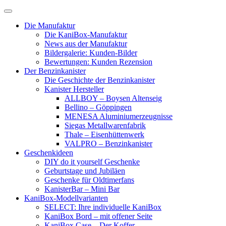
Skip
to
Die Manufaktur
content
Die KaniBox-Manufaktur
News aus der Manufaktur
Bildergalerie: Kunden-Bilder
Bewertungen: Kunden Rezension
Der Benzinkanister
Die Geschichte der Benzinkanister
Kanister Hersteller
ALLBOY – Boysen Altenseig
Bellino – Göppingen
MENESA Aluminiumerzeugnisse
Siegas Metallwarenfabrik
Thale – Eisenhüttenwerk
VALPRO – Benzinkanister
Geschenkideen
DIY do it yourself Geschenke
Geburtstage und Jubiläen
Geschenke für Oldtimerfans
KanisterBar – Mini Bar
KaniBox-Modellvarianten
SELECT: Ihre individuelle KaniBox
KaniBox Bord – mit offener Seite
KaniBox Case – Der Koffer