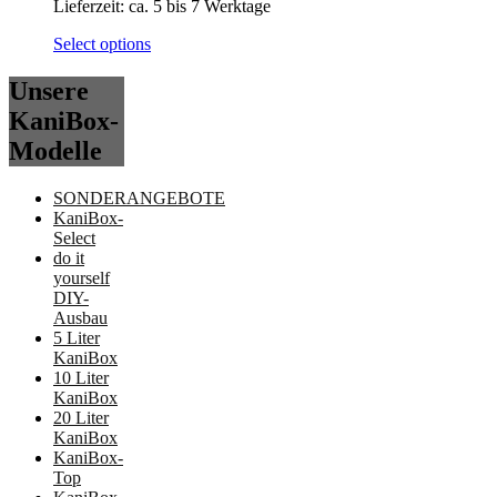
Lieferzeit:
ca. 5 bis 7 Werktage
Select options
Unsere
KaniBox-
Modelle
SONDERANGEBOTE
KaniBox-
Select
do it
yourself
DIY-
Ausbau
5 Liter
KaniBox
10 Liter
KaniBox
20 Liter
KaniBox
KaniBox-
Top