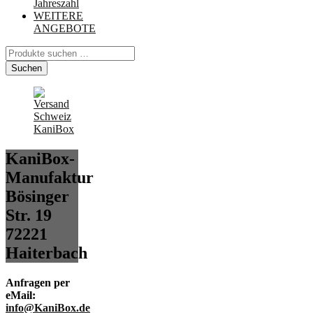
Jahreszahl
WEITERE
ANGEBOTE
Suchen
nach:
Suchen
KaniBox-
Manufaktur
Bösinger
Str. 19
72221
Haiterbach
Anfragen per
eMail:
info@KaniBox.de