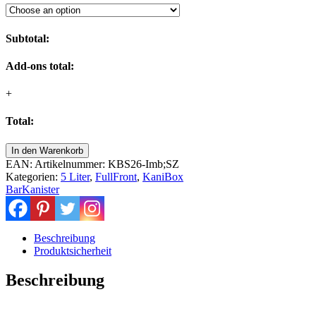
Subtotal:
Add-ons total:
+
Total:
kultige
In den Warenkorb
Retro
EAN:
Artikelnummer:
KBS26-Imb;SZ
Mini-
Kategorien:
5 Liter
,
FullFront
,
KaniBox
Bar
BarKanister
als
tolles
Vatertag
Männergeschenk
Beschreibung
Menge
Produktsicherheit
Beschreibung