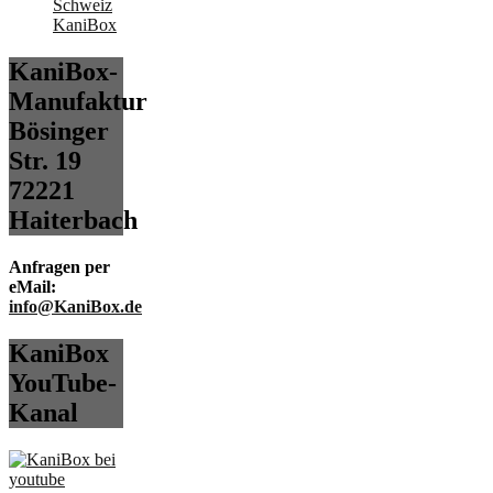
KaniBox-
Manufaktur
Bösinger
Str. 19
72221
Haiterbach
Anfragen per
eMail:
info@KaniBox.de
KaniBox
YouTube-
Kanal