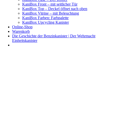
KaniBox Front – mit seitlicher Tür
KaniBox Top – Deckel öffnet nach oben
KaniBox Vitrine – mit Beleuchtung
KaniBox Farben: Farbpalette
KaniBox Upcycling Kanister
Online-Shop
Warenkorb
Die Geschichte der Benzinkanister | Der Wehrmacht
Einheitskanister
KaniBox
Das ORIGINAL – handgefertigt aus einem Benzinkanister