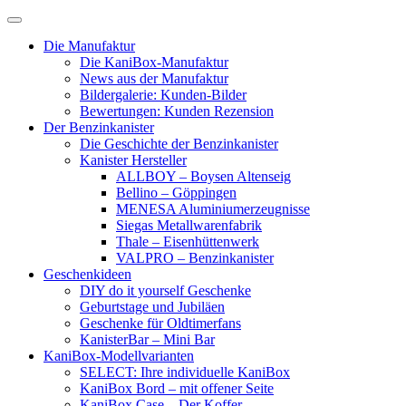
Skip
to
Die Manufaktur
content
Die KaniBox-Manufaktur
News aus der Manufaktur
Bildergalerie: Kunden-Bilder
Bewertungen: Kunden Rezension
Der Benzinkanister
Die Geschichte der Benzinkanister
Kanister Hersteller
ALLBOY – Boysen Altenseig
Bellino – Göppingen
MENESA Aluminiumerzeugnisse
Siegas Metallwarenfabrik
Thale – Eisenhüttenwerk
VALPRO – Benzinkanister
Geschenkideen
DIY do it yourself Geschenke
Geburtstage und Jubiläen
Geschenke für Oldtimerfans
KanisterBar – Mini Bar
KaniBox-Modellvarianten
SELECT: Ihre individuelle KaniBox
KaniBox Bord – mit offener Seite
KaniBox Case – Der Koffer