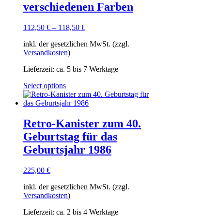
verschiedenen Farben
112,50
€
–
118,50
€
inkl. der gesetzlichen MwSt. (zzgl.
Versandkosten
)
Lieferzeit:
ca. 5 bis 7 Werktage
Dieses
Select options
Produkt
weist
mehrere
Varianten
Retro-Kanister zum 40.
auf.
Geburtstag für das
Die
Optionen
Geburtsjahr 1986
können
auf
225,00
€
der
Produktseite
inkl. der gesetzlichen MwSt. (zzgl.
gewählt
Versandkosten
)
werden
Lieferzeit:
ca. 2 bis 4 Werktage