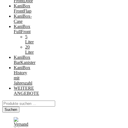
FrontDoor
KaniBox
FrontFlap
KaniBox-
Case
KaniBox
FullFront
5
Liter
20
Liter
KaniBox
BarKanister
KaniBox
History
mit
Jahreszahl
WEITERE
ANGEBOTE
Suchen
nach:
Suchen