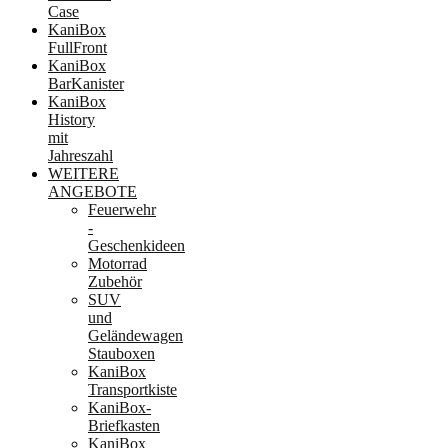
Case
KaniBox
FullFront
KaniBox
BarKanister
KaniBox
History
mit
Jahreszahl
WEITERE
ANGEBOTE
Feuerwehr
-
Geschenkideen
Motorrad
Zubehör
SUV
und
Geländewagen
Stauboxen
KaniBox
Transportkiste
KaniBox-
Briefkasten
KaniBox