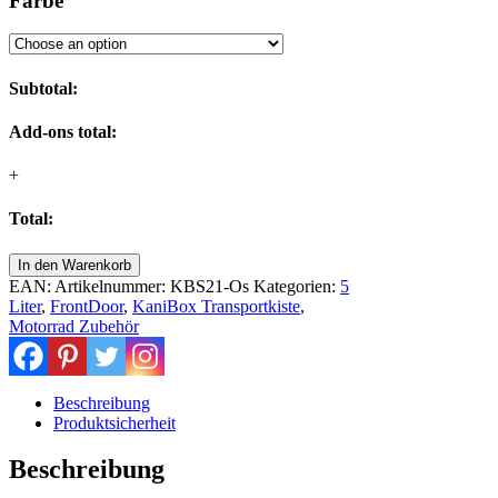
Farbe
Subtotal:
Add-ons total:
+
Total:
kleiner
In den Warenkorb
umgebauter
EAN:
Artikelnummer:
KBS21-Os
Kategorien:
5
Benzinkanister
Liter
,
FrontDoor
,
KaniBox Transportkiste
,
als
Motorrad Zubehör
Seitenkoffer
in
verschiedenen
Farben
Beschreibung
Menge
Produktsicherheit
Beschreibung