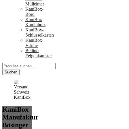
Mülleimer
KaniBox-
Bord
KaniBox
Kaminholz
KaniBox-
Schlüsselkasten
KaniBox-
Vitrine
Bellino
Felgenkanister
Suchen
nach:
Suchen
KaniBox-
Manufaktur
Bösinger