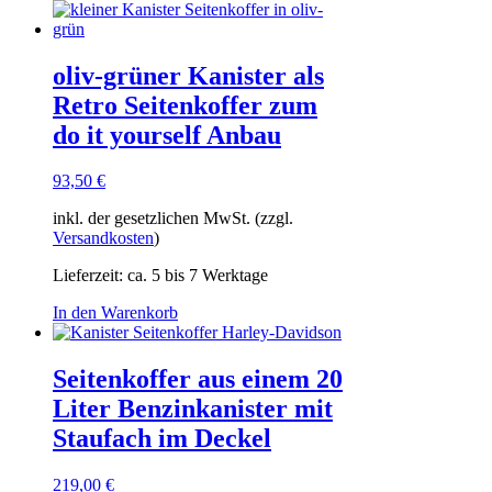
Produkt
weist
mehrere
Varianten
oliv-grüner Kanister als
auf.
Retro Seitenkoffer zum
Die
Optionen
do it yourself Anbau
können
auf
93,50
€
der
Produktseite
inkl. der gesetzlichen MwSt. (zzgl.
gewählt
Versandkosten
)
werden
Lieferzeit:
ca. 5 bis 7 Werktage
In den Warenkorb
Seitenkoffer aus einem 20
Liter Benzinkanister mit
Staufach im Deckel
219,00
€