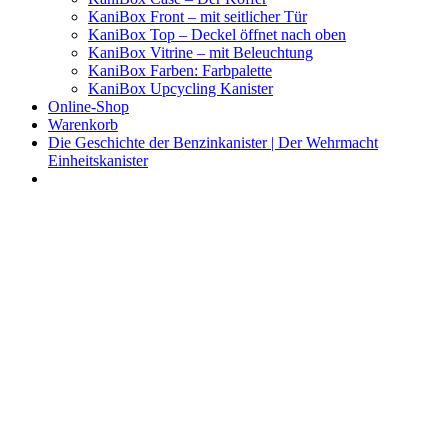
KaniBox Front – mit seitlicher Tür
KaniBox Top – Deckel öffnet nach oben
KaniBox Vitrine – mit Beleuchtung
KaniBox Farben: Farbpalette
KaniBox Upcycling Kanister
Online-Shop
Warenkorb
Die Geschichte der Benzinkanister | Der Wehrmacht
Einheitskanister
KaniBox
Das ORIGINAL – handgefertigt aus einem Benzinkanister