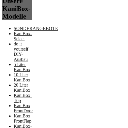
Unsere
KaniBox-
Modelle
SONDERANGEBOTE
KaniBox-
Select
do it
yourself
DIY-
Ausbau
5 Liter
KaniBox
10 Liter
KaniBox
20 Liter
KaniBox
KaniBox-
Top
KaniBox
FrontDoor
KaniBox
FrontFlap
KaniBox-