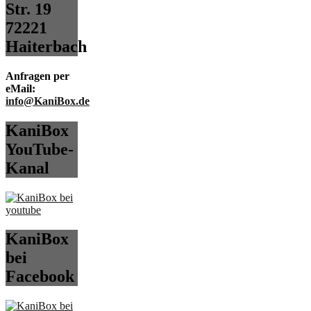
Str. 19
72221
Haiterbach
Anfragen per
eMail:
info@KaniBox.de
KaniBox
YouTube-
Kanal
KaniBox
bei
Facebook