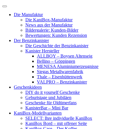
Skip
to
Die Manufaktur
content
Die KaniBox-Manufaktur
News aus der Manufaktur
Bildergalerie: Kunden-Bilder
Bewertungen: Kunden Rezension
Der Benzinkanister
Die Geschichte der Benzinkanister
Kanister Hersteller
ALLBOY – Boysen Altenseig
Bellino – Göppingen
MENESA Aluminiumerzeugnisse
Siegas Metallwarenfabrik
Thale – Eisenhüttenwerk
VALPRO – Benzinkanister
Geschenkideen
DIY do it yourself Geschenke
Geburtstage und Jubiläen
Geschenke für Oldtimerfans
KanisterBar – Mini Bar
KaniBox-Modellvarianten
SELECT: Ihre individuelle KaniBox
KaniBox Bord – mit offener Seite
KaniBox Case – Der Koffer