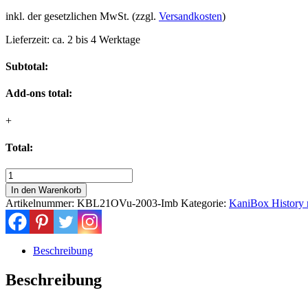
inkl. der gesetzlichen MwSt. (zzgl.
Versandkosten
)
Lieferzeit:
ca. 2 bis 4 Werktage
Subtotal:
Add-ons total:
+
Total:
Geschenkidee:
BarKanister
In den Warenkorb
zum
Artikelnummer:
KBL21OVu-2003-Imb
Kategorie:
KaniBox History m
23.
Jubiläum
mit
Prägung
Beschreibung
2003
Menge
Beschreibung