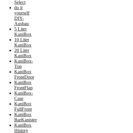
Select
do it
yourself
DIY-
Ausbau
5 Liter
KaniBox
10 Liter
KaniBox
20 Liter
KaniBox
KaniBox-
Top
KaniBox
FrontDoor
KaniBox
FrontFlap
KaniBox-
Case
KaniBox
FullFront
KaniBox
BarKanister
KaniBox
History