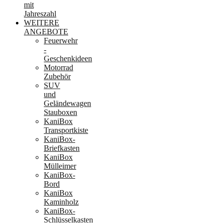
mit
Jahreszahl
WEITERE
ANGEBOTE
Feuerwehr
-
Geschenkideen
Motorrad
Zubehör
SUV
und
Geländewagen
Stauboxen
KaniBox
Transportkiste
KaniBox-
Briefkasten
KaniBox
Mülleimer
KaniBox-
Bord
KaniBox
Kaminholz
KaniBox-
Schlüsselkasten