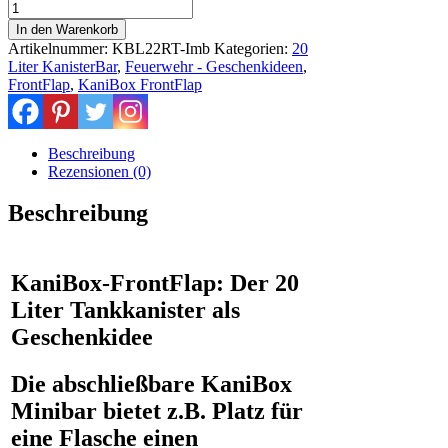
feuerrote
Kanister
In den Warenkorb
Bar
Artikelnummer:
KBL22RT-Imb
Kategorien:
20
als
Liter KanisterBar
,
Feuerwehr - Geschenkideen
,
tolles
FrontFlap
,
KaniBox FrontFlap
Geschenk
für
Männer
Menge
Beschreibung
Rezensionen (0)
Beschreibung
KaniBox-FrontFlap: Der 20
Liter Tankkanister als
Geschenkidee
Die abschließbare KaniBox
Minibar bietet z.B. Platz für
eine Flasche einen