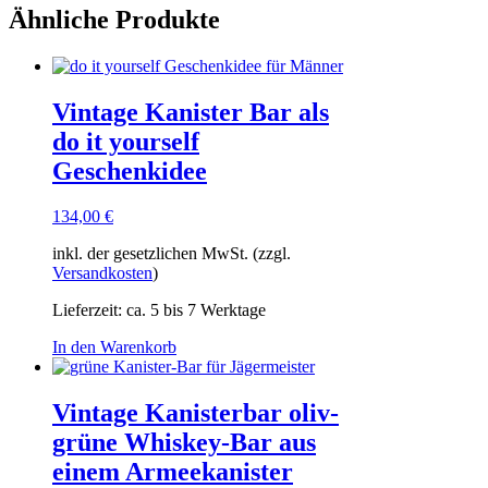
weist
Ähnliche Produkte
mehrere
Varianten
auf.
Die
Vintage Kanister Bar als
Optionen
können
do it yourself
auf
Geschenkidee
der
Produktseite
gewählt
134,00
€
werden
inkl. der gesetzlichen MwSt. (zzgl.
Versandkosten
)
Lieferzeit:
ca. 5 bis 7 Werktage
In den Warenkorb
Vintage Kanisterbar oliv-
grüne Whiskey-Bar aus
einem Armeekanister