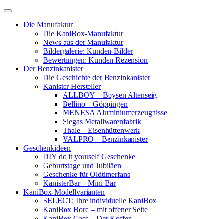
Skip
to
Die Manufaktur
content
Die KaniBox-Manufaktur
News aus der Manufaktur
Bildergalerie: Kunden-Bilder
Bewertungen: Kunden Rezension
Der Benzinkanister
Die Geschichte der Benzinkanister
Kanister Hersteller
ALLBOY – Boysen Altenseig
Bellino – Göppingen
MENESA Aluminiumerzeugnisse
Siegas Metallwarenfabrik
Thale – Eisenhüttenwerk
VALPRO – Benzinkanister
Geschenkideen
DIY do it yourself Geschenke
Geburtstage und Jubiläen
Geschenke für Oldtimerfans
KanisterBar – Mini Bar
KaniBox-Modellvarianten
SELECT: Ihre individuelle KaniBox
KaniBox Bord – mit offener Seite
KaniBox Case – Der Koffer