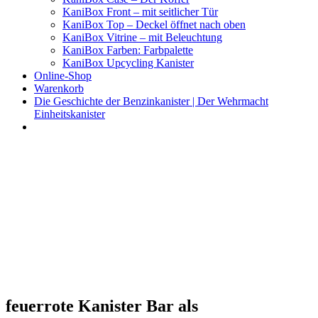
KaniBox Front – mit seitlicher Tür
KaniBox Top – Deckel öffnet nach oben
KaniBox Vitrine – mit Beleuchtung
KaniBox Farben: Farbpalette
KaniBox Upcycling Kanister
Online-Shop
Warenkorb
Die Geschichte der Benzinkanister | Der Wehrmacht
Einheitskanister
KaniBox
Das ORIGINAL – handgefertigt aus einem Benzinkanister
feuerrote Kanister Bar als