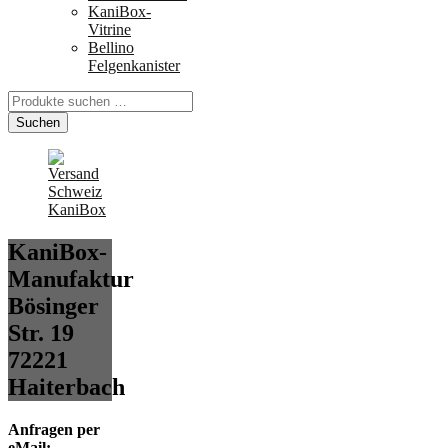
KaniBox-
Vitrine
Bellino
Felgenkanister
Suchen
nach:
Suchen
KaniBox-
Manufaktur
Bösinger
Str. 19
72221
Haiterbach
Anfragen per
eMail: