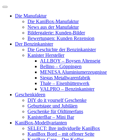
Skip
to
Die Manufaktur
content
Die KaniBox-Manufaktur
News aus der Manufaktur
Bildergalerie: Kunden-Bilder
Bewertungen: Kunden Rezension
Der Benzinkanister
Die Geschichte der Benzinkanister
Kanister Hersteller
ALLBOY – Boysen Altenseig
Bellino – Göppingen
MENESA Aluminiumerzeugnisse
Siegas Metallwarenfabrik
Thale – Eisenhüttenwerk
VALPRO – Benzinkanister
Geschenkideen
DIY do it yourself Geschenke
Geburtstage und Jubiläen
Geschenke für Oldtimerfans
KanisterBar – Mini Bar
KaniBox-Modellvarianten
SELECT: Ihre individuelle KaniBox
KaniBox Bord – mit offener Seite
KaniBox Case – Der Koffer