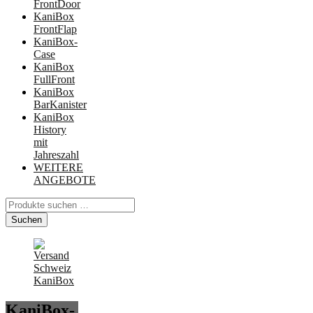
FrontDoor
KaniBox
FrontFlap
KaniBox-
Case
KaniBox
FullFront
KaniBox
BarKanister
KaniBox
History
mit
Jahreszahl
WEITERE
ANGEBOTE
Suchen
nach:
Suchen
KaniBox-