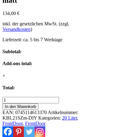
matt
134,00
€
inkl. der gesetzlichen MwSt. (zzgl.
Versandkosten
)
Lieferzeit:
ca. 5 bis 7 Werktage
Subtotal:
Add-ons total:
+
Total:
do
it
In den Warenkorb
yourself
EAN:
0745114613370
Artikelnummer:
MiniBar
KBL21SZm-DIY
Kategorien:
20 Liter
,
Geschenkidee
FrontDoor
,
FrontDoor
in
Schwarz