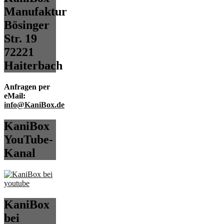
Manufaktur
Bösinger
Str. 19
72221
Haiterbach
Anfragen per
eMail:
info@KaniBox.de
KaniBox
YouTube-
Kanal
KaniBox
bei