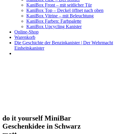
KaniBox Front – mit seitlicher Tür
KaniBox Top – Deckel öffnet nach oben
KaniBox Vitrine – mit Beleuchtung
KaniBox Farben: Farbpalette
KaniBox Upcycling Kanister
Online-Shop
Warenkorb
Die Geschichte der Benzinkanister | Der Wehrmacht
Einheitskanister
KaniBox
Das ORIGINAL – handgefertigt aus einem Benzinkanister
do it yourself MiniBar
Geschenkidee in Schwarz