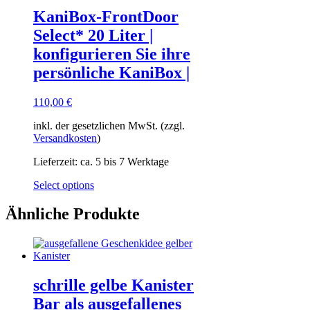
KaniBox-FrontDoor
Select* 20 Liter |
konfigurieren Sie ihre
persönliche KaniBox |
110,00
€
inkl. der gesetzlichen MwSt. (zzgl.
Versandkosten
)
Lieferzeit:
ca. 5 bis 7 Werktage
Dieses
Select options
Produkt
weist
Ähnliche Produkte
mehrere
Varianten
auf.
Die
Optionen
schrille gelbe Kanister
können
auf
Bar als ausgefallenes
der