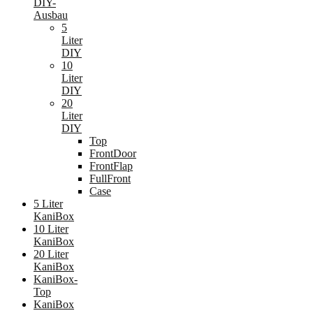
DIY-
Ausbau
5
Liter
DIY
10
Liter
DIY
20
Liter
DIY
Top
FrontDoor
FrontFlap
FullFront
Case
5 Liter
KaniBox
10 Liter
KaniBox
20 Liter
KaniBox
KaniBox-
Top
KaniBox