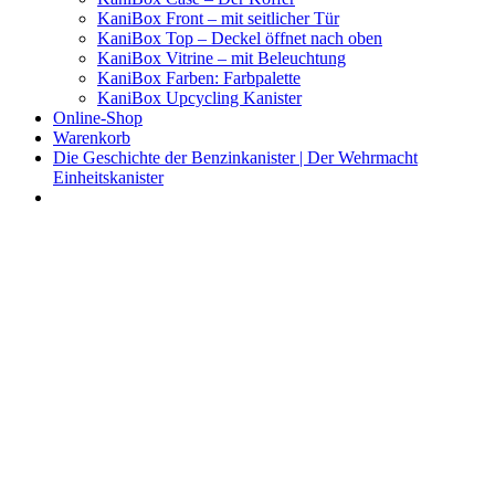
KaniBox Front – mit seitlicher Tür
KaniBox Top – Deckel öffnet nach oben
KaniBox Vitrine – mit Beleuchtung
KaniBox Farben: Farbpalette
KaniBox Upcycling Kanister
Online-Shop
Warenkorb
Die Geschichte der Benzinkanister | Der Wehrmacht
Einheitskanister
KaniBox
Das ORIGINAL – handgefertigt aus einem Benzinkanister