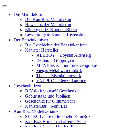
Skip
to
Die Manufaktur
content
Die KaniBox-Manufaktur
News aus der Manufaktur
Bildergalerie: Kunden-Bilder
Bewertungen: Kunden Rezension
Der Benzinkanister
Die Geschichte der Benzinkanister
Kanister Hersteller
ALLBOY – Boysen Altenseig
Bellino – Göppingen
MENESA Aluminiumerzeugnisse
Siegas Metallwarenfabrik
Thale – Eisenhüttenwerk
VALPRO – Benzinkanister
Geschenkideen
DIY do it yourself Geschenke
Geburtstage und Jubiläen
Geschenke für Oldtimerfans
KanisterBar – Mini Bar
KaniBox-Modellvarianten
SELECT: Ihre individuelle KaniBox
KaniBox Bord – mit offener Seite
KaniBox Case – Der Koffer