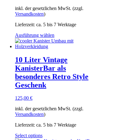
inkl. der gesetzlichen MwSt. (zzgl.
Versandkosten
)
Lieferzeit:
ca. 5 bis 7 Werktage
Dieses
Ausführung wählen
Produkt
weist
mehrere
Varianten
10 Liter Vintage
auf.
KanisterBar als
Die
Optionen
besonderes Retro Style
können
Geschenk
auf
der
Produktseite
125,00
€
gewählt
werden
inkl. der gesetzlichen MwSt. (zzgl.
Versandkosten
)
Lieferzeit:
ca. 5 bis 7 Werktage
Select options