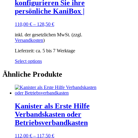
konfigurieren Sie ihre
persönliche KaniBox |
110,00
€
–
128,50
€
inkl. der gesetzlichen MwSt. (zzgl.
Versandkosten
)
Lieferzeit:
ca. 5 bis 7 Werktage
Dieses
Select options
Produkt
weist
Ähnliche Produkte
mehrere
Varianten
auf.
Die
Optionen
Kanister als Erste Hilfe
können
auf
Verbandskasten oder
der
Betriebsverbandkasten
Produktseite
gewählt
werden
112,00
€
–
117,50
€