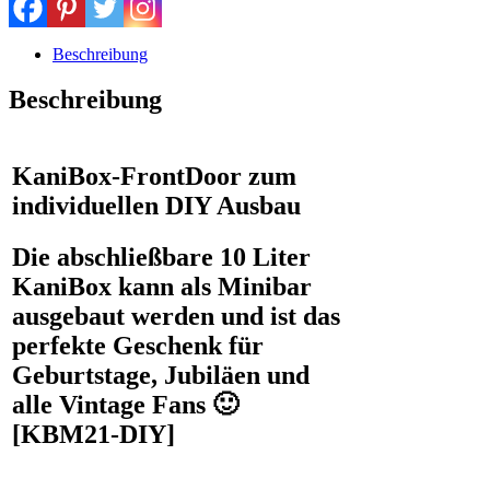
perfekte
do
it
Beschreibung
yourself
Geschenkidee
Beschreibung
Menge
KaniBox-FrontDoor zum
individuellen DIY Ausbau
Die abschließbare 10 Liter
KaniBox kann als Minibar
ausgebaut werden und ist das
perfekte Geschenk für
Geburtstage, Jubiläen und
alle Vintage Fans 🙂
[KBM21-DIY]