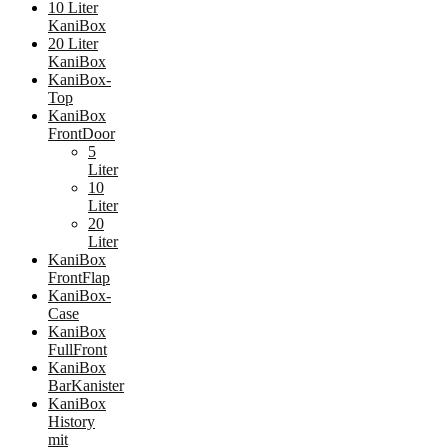
10 Liter
KaniBox
20 Liter
KaniBox
KaniBox-
Top
KaniBox
FrontDoor
5
Liter
10
Liter
20
Liter
KaniBox
FrontFlap
KaniBox-
Case
KaniBox
FullFront
KaniBox
BarKanister
KaniBox
History
mit