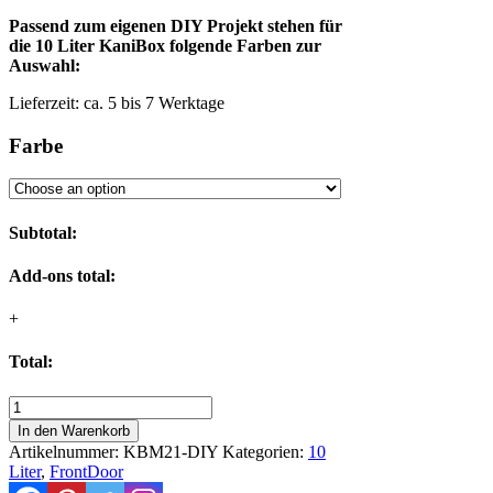
Passend zum eigenen DIY Projekt stehen für
die 10 Liter KaniBox folgende Farben zur
Auswahl:
Lieferzeit:
ca. 5 bis 7 Werktage
Farbe
Subtotal:
Add-ons total:
+
Total:
Benzinkanister
zum
In den Warenkorb
Selbstausbau
Artikelnummer:
KBM21-DIY
Kategorien:
10
-
Liter
,
FrontDoor
Die