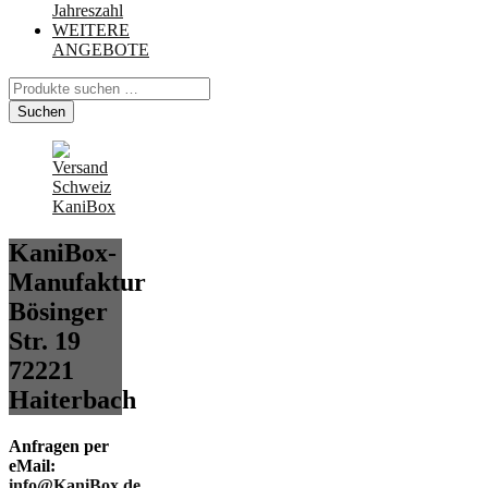
Jahreszahl
WEITERE
ANGEBOTE
Suchen
nach:
Suchen
KaniBox-
Manufaktur
Bösinger
Str. 19
72221
Haiterbach
Anfragen per
eMail:
info@KaniBox.de