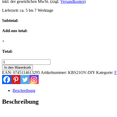
inkl. der gesetzlichen MwSt. (zzgl.
Versandkosten
)
Lieferzeit:
ca. 5 bis 7 Werktage
Subtotal:
Add-ons total:
+
Total:
5
Liter
In den Warenkorb
Benzinkanister
EAN:
0745114613295
Artikelnummer:
KBS21OV-DIY
Kategorie:
F
zum
DIY
do
it
Beschreibung
yourself
Ausbau
Beschreibung
in
oliv-
grün