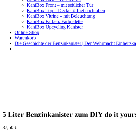
KaniBox Front – mit seitlicher Tür
KaniBox Top – Deckel öffnet nach oben
KaniBox Vitrine – mit Beleuchtung
KaniBox Farben: Farbpalette
KaniBox Upcycling Kanister
Online-Shop
Warenkorb
Die Geschichte der Benzinkanister | Der Wehrmacht Einheitska
KaniBox
Das ORIGINAL – handgefertigt aus einem Benzinkanister
5 Liter Benzinkanister zum DIY do it yours
87,50
€