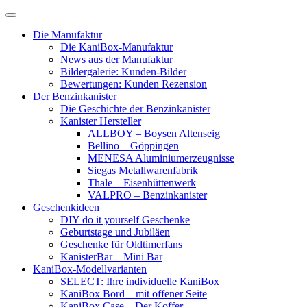
Skip
to
Die Manufaktur
content
Die KaniBox-Manufaktur
News aus der Manufaktur
Bildergalerie: Kunden-Bilder
Bewertungen: Kunden Rezension
Der Benzinkanister
Die Geschichte der Benzinkanister
Kanister Hersteller
ALLBOY – Boysen Altenseig
Bellino – Göppingen
MENESA Aluminiumerzeugnisse
Siegas Metallwarenfabrik
Thale – Eisenhüttenwerk
VALPRO – Benzinkanister
Geschenkideen
DIY do it yourself Geschenke
Geburtstage und Jubiläen
Geschenke für Oldtimerfans
KanisterBar – Mini Bar
KaniBox-Modellvarianten
SELECT: Ihre individuelle KaniBox
KaniBox Bord – mit offener Seite
KaniBox Case – Der Koffer