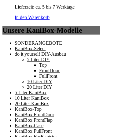
Lieferzeit:
ca. 5 bis 7 Werktage
In den Warenkorb
Unsere KaniBox-Modelle
SONDERANGEBOTE
KaniBox-Select
do it yourself DIY-Ausbau
5 Liter DIY
Top
FrontDoor
FullFront
10 Liter DIY
20 Liter DIY
5 Liter KaniBox
10 Liter KaniBox
20 Liter KaniBox
KaniBox-Top
KaniBox FrontDoor
KaniBox FrontFlap
KaniBox-Case
KaniBox FullFront
KaniBox BarKanister