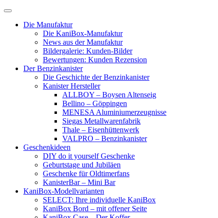
Skip
to
Die Manufaktur
content
Die KaniBox-Manufaktur
News aus der Manufaktur
Bildergalerie: Kunden-Bilder
Bewertungen: Kunden Rezension
Der Benzinkanister
Die Geschichte der Benzinkanister
Kanister Hersteller
ALLBOY – Boysen Altenseig
Bellino – Göppingen
MENESA Aluminiumerzeugnisse
Siegas Metallwarenfabrik
Thale – Eisenhüttenwerk
VALPRO – Benzinkanister
Geschenkideen
DIY do it yourself Geschenke
Geburtstage und Jubiläen
Geschenke für Oldtimerfans
KanisterBar – Mini Bar
KaniBox-Modellvarianten
SELECT: Ihre individuelle KaniBox
KaniBox Bord – mit offener Seite
KaniBox Case – Der Koffer