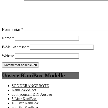
Kommentar
*
Name
*
E-Mail-Adresse
*
Website
Unsere KaniBox-Modelle
SONDERANGEBOTE
KaniBox-Select
do it yourself DIY-Ausbau
5 Liter KaniBox
10 Liter KaniBox
20 Liter KaniBox