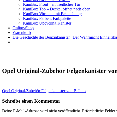
KaniBox Front – mit seitlicher Tür
KaniBox Top – Deckel öffnet nach oben
KaniBox Vitrine – mit Beleuchtung
KaniBox Farben: Farbpalette
KaniBox Upcycling Kanister
Online-Shop
Warenkorb
Die Geschichte der Benzinkanister | Der Wehrmacht Einheitska
KaniBox
Das ORIGINAL – handgefertigt aus einem Benzinkanister
Opel Original-Zubehör Felgenkanister von
Beitragsnavigation
Opel Original-Zubehör Felgenkanister von Bellino
Schreibe einen Kommentar
Deine E-Mail-Adresse wird nicht veröffentlicht.
Erforderliche Felder 