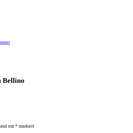
nister
 Bellino
sind mit
*
markiert