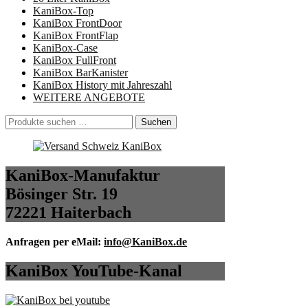
KaniBox-Top
KaniBox FrontDoor
KaniBox FrontFlap
KaniBox-Case
KaniBox FullFront
KaniBox BarKanister
KaniBox History mit Jahreszahl
WEITERE ANGEBOTE
Suchen
Suchen
nach:
KaniBox-Manufaktur
Bösinger Str. 19
72221 Haiterbach
Anfragen per eMail:
info@KaniBox.de
KaniBox YouTube-Kanal