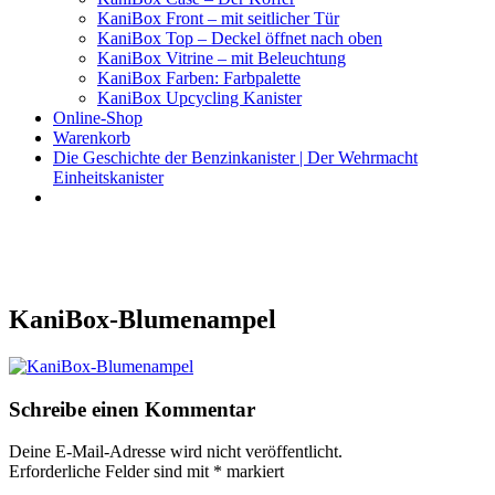
KaniBox Front – mit seitlicher Tür
KaniBox Top – Deckel öffnet nach oben
KaniBox Vitrine – mit Beleuchtung
KaniBox Farben: Farbpalette
KaniBox Upcycling Kanister
Online-Shop
Warenkorb
Die Geschichte der Benzinkanister | Der Wehrmacht
Einheitskanister
KaniBox
Das ORIGINAL – handgefertigt aus einem Benzinkanister
KaniBox-Blumenampel
Schreibe einen Kommentar
Deine E-Mail-Adresse wird nicht veröffentlicht.
Erforderliche Felder sind mit
*
markiert