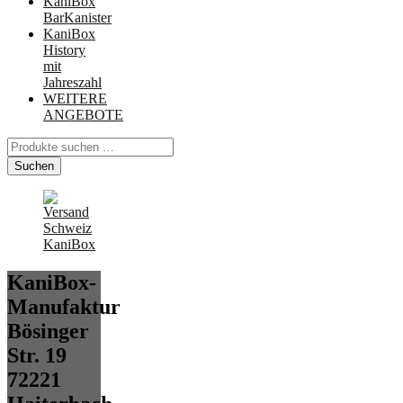
KaniBox
BarKanister
KaniBox
History
mit
Jahreszahl
WEITERE
ANGEBOTE
Suchen
nach:
Suchen
KaniBox-
Manufaktur
Bösinger
Str. 19
72221