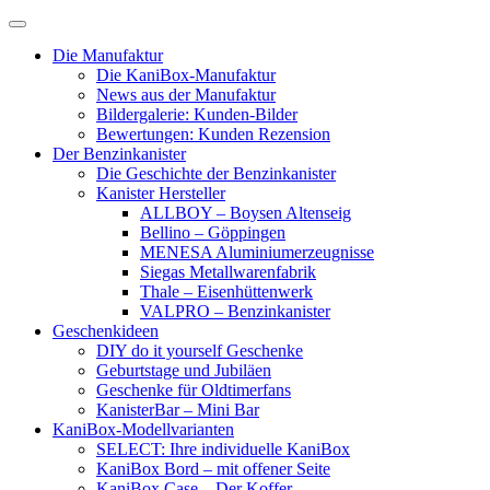
Skip
to
Die Manufaktur
content
Die KaniBox-Manufaktur
News aus der Manufaktur
Bildergalerie: Kunden-Bilder
Bewertungen: Kunden Rezension
Der Benzinkanister
Die Geschichte der Benzinkanister
Kanister Hersteller
ALLBOY – Boysen Altenseig
Bellino – Göppingen
MENESA Aluminiumerzeugnisse
Siegas Metallwarenfabrik
Thale – Eisenhüttenwerk
VALPRO – Benzinkanister
Geschenkideen
DIY do it yourself Geschenke
Geburtstage und Jubiläen
Geschenke für Oldtimerfans
KanisterBar – Mini Bar
KaniBox-Modellvarianten
SELECT: Ihre individuelle KaniBox
KaniBox Bord – mit offener Seite
KaniBox Case – Der Koffer