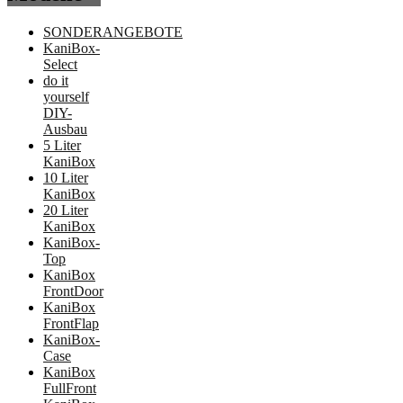
SONDERANGEBOTE
KaniBox-
Select
do it
yourself
DIY-
Ausbau
5 Liter
KaniBox
10 Liter
KaniBox
20 Liter
KaniBox
KaniBox-
Top
KaniBox
FrontDoor
KaniBox
FrontFlap
KaniBox-
Case
KaniBox
FullFront