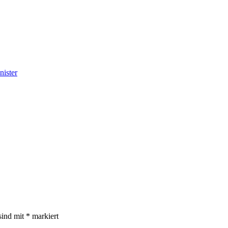
nister
sind mit
*
markiert