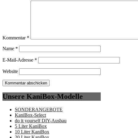
Kommentar
*
Name
*
E-Mail-Adresse
*
Website
Unsere KaniBox-Modelle
SONDERANGEBOTE
KaniBox-Select
do it yourself DIY-Ausbau
5 Liter KaniBox
10 Liter KaniBox
20 Liter KaniBox