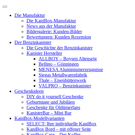
Skip
to
Die Manufaktur
content
Die KaniBox-Manufaktur
News aus der Manufaktur
Bildergalerie: Kunden-Bilder
Bewertungen: Kunden Rezension
Der Benzinkanister
Die Geschichte der Benzinkanister
Kanister Hersteller
ALLBOY – Boysen Altenseig
Bellino – Göppingen
MENESA Aluminiumerzeugnisse
Siegas Metallwarenfabrik
Thale – Eisenhüttenwerk
VALPRO – Benzinkanister
Geschenkideen
DIY do it yourself Geschenke
Geburtstage und Jubiläen
Geschenke für Oldtimerfans
KanisterBar – Mini Bar
KaniBox-Modellvarianten
SELECT: Ihre individuelle KaniBox
KaniBox Bord – mit offener Seite
KaniBox Case – Der Koffer