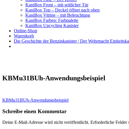
KaniBox Front – mit seitlicher Tür
KaniBox Top – Deckel öffnet nach oben
KaniBox Vitrine – mit Beleuchtung
KaniBox Farben: Farbpalette
KaniBox Upcycling Kanister
Online-Shop
Warenkorb
Die Geschichte der Benzinkanister | Der Wehrmacht Einheitska
KaniBox
Das ORIGINAL – handgefertigt aus einem Benzinkanister
KBMu31BUh-Anwendungsbeispiel
Beitragsnavigation
KBMu31BUh-Anwendungsbeispiel
Schreibe einen Kommentar
Deine E-Mail-Adresse wird nicht veröffentlicht.
Erforderliche Felder 