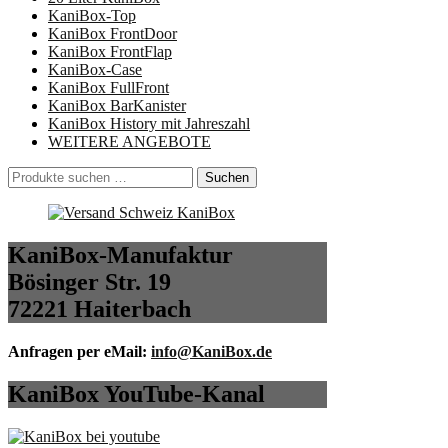
KaniBox-Top
KaniBox FrontDoor
KaniBox FrontFlap
KaniBox-Case
KaniBox FullFront
KaniBox BarKanister
KaniBox History mit Jahreszahl
WEITERE ANGEBOTE
Suchen
Suchen
nach:
KaniBox-Manufaktur
Bösinger Str. 19
72221 Haiterbach
Anfragen per eMail:
info@KaniBox.de
KaniBox YouTube-Kanal