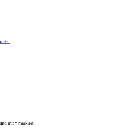
nister
sind mit
*
markiert