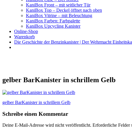
KaniBox Front – mit seitlicher Tür
KaniBox Top – Deckel öffnet nach oben
KaniBox Vitrine – mit Beleuchtung
KaniBox Farben: Farbpalette
KaniBox Upcycling Kanister
Online-Shop
Warenkorb
Die Geschichte der Benzinkanister | Der Wehrmacht Einheitska
KaniBox
Das ORIGINAL – handgefertigt aus einem Benzinkanister
gelber BarKanister in schrillem Gelb
Beitragsnavigation
gelber BarKanister in schrillem Gelb
Schreibe einen Kommentar
Deine E-Mail-Adresse wird nicht veröffentlicht.
Erforderliche Felder 