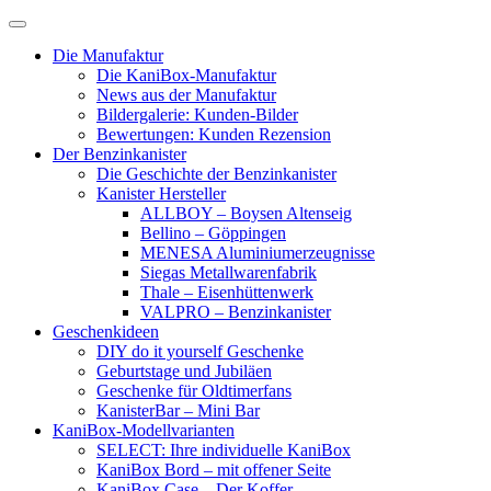
Skip
to
Die Manufaktur
content
Die KaniBox-Manufaktur
News aus der Manufaktur
Bildergalerie: Kunden-Bilder
Bewertungen: Kunden Rezension
Der Benzinkanister
Die Geschichte der Benzinkanister
Kanister Hersteller
ALLBOY – Boysen Altenseig
Bellino – Göppingen
MENESA Aluminiumerzeugnisse
Siegas Metallwarenfabrik
Thale – Eisenhüttenwerk
VALPRO – Benzinkanister
Geschenkideen
DIY do it yourself Geschenke
Geburtstage und Jubiläen
Geschenke für Oldtimerfans
KanisterBar – Mini Bar
KaniBox-Modellvarianten
SELECT: Ihre individuelle KaniBox
KaniBox Bord – mit offener Seite
KaniBox Case – Der Koffer