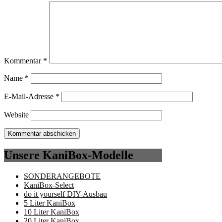
Kommentar
*
Name
*
E-Mail-Adresse
*
Website
Unsere KaniBox-Modelle
SONDERANGEBOTE
KaniBox-Select
do it yourself DIY-Ausbau
5 Liter KaniBox
10 Liter KaniBox
20 Liter KaniBox