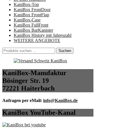
KaniBox-Top
KaniBox FrontDoor
KaniBox FrontFlap
KaniBox-Case
KaniBox FullFront
KaniBox BarKanister
KaniBox History mit Jahreszahl
WEITERE ANGEBOTE
Suchen
Suchen
nach:
KaniBox-Manufaktur
Bösinger Str. 19
72221 Haiterbach
Anfragen per eMail:
info@KaniBox.de
KaniBox YouTube-Kanal