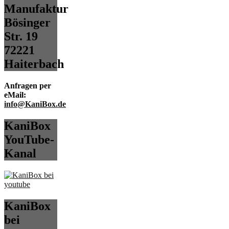
Manufaktur
Bösinger
Str. 19
72221
Haiterbach
Anfragen per
eMail:
info@KaniBox.de
KaniBox
YouTube-
Kanal
KaniBox
bei