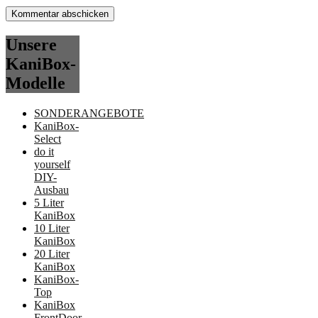
Unsere
KaniBox-
Modelle
SONDERANGEBOTE
KaniBox-
Select
do it
yourself
DIY-
Ausbau
5 Liter
KaniBox
10 Liter
KaniBox
20 Liter
KaniBox
KaniBox-
Top
KaniBox
FrontDoor