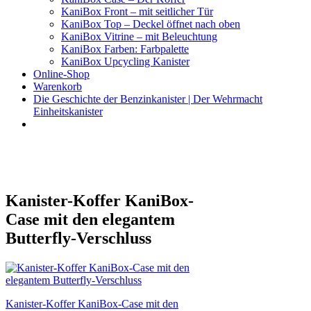
KaniBox Front – mit seitlicher Tür
KaniBox Top – Deckel öffnet nach oben
KaniBox Vitrine – mit Beleuchtung
KaniBox Farben: Farbpalette
KaniBox Upcycling Kanister
Online-Shop
Warenkorb
Die Geschichte der Benzinkanister | Der Wehrmacht
Einheitskanister
KaniBox
Das ORIGINAL – handgefertigt aus einem Benzinkanister
Kanister-Koffer KaniBox-
Case mit den elegantem
Butterfly-Verschluss
Beitragsnavigation
Kanister-Koffer KaniBox-Case mit den