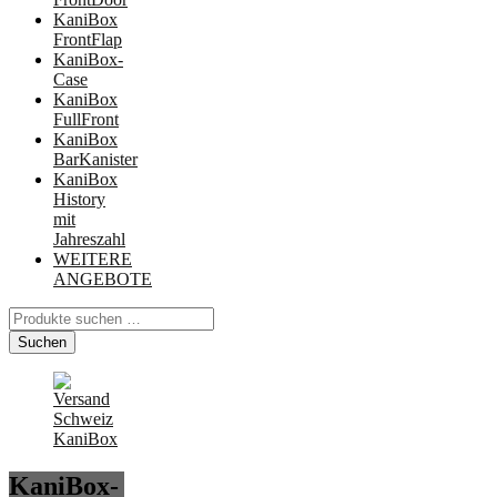
KaniBox
FrontFlap
KaniBox-
Case
KaniBox
FullFront
KaniBox
BarKanister
KaniBox
History
mit
Jahreszahl
WEITERE
ANGEBOTE
Suchen
nach:
Suchen
KaniBox-