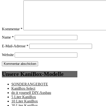
Kommentar
*
Name
*
E-Mail-Adresse
*
Website
Unsere KaniBox-Modelle
SONDERANGEBOTE
KaniBox-Select
do it yourself DIY-Ausbau
5 Liter KaniBox
10 Liter KaniBox
20 Liter KaniBox