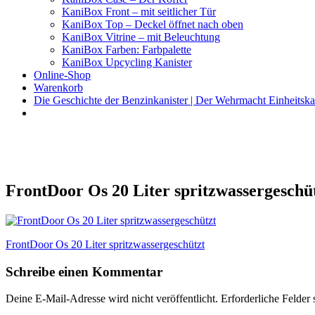
KaniBox Front – mit seitlicher Tür
KaniBox Top – Deckel öffnet nach oben
KaniBox Vitrine – mit Beleuchtung
KaniBox Farben: Farbpalette
KaniBox Upcycling Kanister
Online-Shop
Warenkorb
Die Geschichte der Benzinkanister | Der Wehrmacht Einheitska
KaniBox
Das ORIGINAL – handgefertigt aus einem Benzinkanister
FrontDoor Os 20 Liter spritzwassergeschü
Beitragsnavigation
FrontDoor Os 20 Liter spritzwassergeschützt
Schreibe einen Kommentar
Deine E-Mail-Adresse wird nicht veröffentlicht.
Erforderliche Felder 