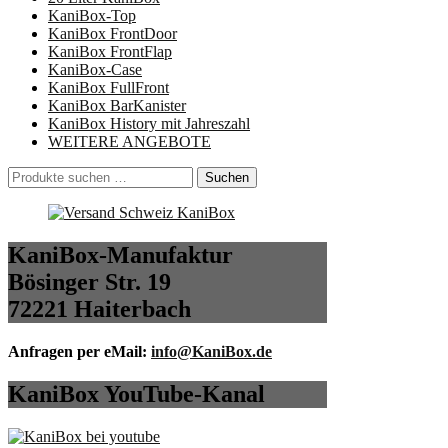
KaniBox-Top
KaniBox FrontDoor
KaniBox FrontFlap
KaniBox-Case
KaniBox FullFront
KaniBox BarKanister
KaniBox History mit Jahreszahl
WEITERE ANGEBOTE
Suchen
Suchen
nach:
KaniBox-Manufaktur
Bösinger Str. 19
72221 Haiterbach
Anfragen per eMail:
info@KaniBox.de
KaniBox YouTube-Kanal