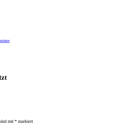
nister
tzt
sind mit
*
markiert