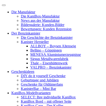
Skip
to
Die Manufaktur
content
Die KaniBox-Manufaktur
News aus der Manufaktur
Bildergalerie: Kunden-Bilder
Bewertungen: Kunden Rezension
Der Benzinkanister
Die Geschichte der Benzinkanister
Kanister Hersteller
ALLBOY – Boysen Altenseig
Bellino – Göppingen
MENESA Aluminiumerzeugnisse
Siegas Metallwarenfabrik
Thale – Eisenhüttenwerk
VALPRO – Benzinkanister
Geschenkideen
DIY do it yourself Geschenke
Geburtstage und Jubiläen
Geschenke für Oldtimerfans
KanisterBar – Mini Bar
KaniBox-Modellvarianten
SELECT: Ihre individuelle KaniBox
KaniBox Bord – mit offener Seite
KaniBox Case – Der Koffer