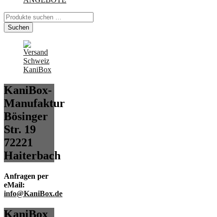
Suchen
nach:
Suchen
KaniBox-
Manufaktur
Bösinger
Str. 19
72221
Haiterbach
Anfragen per
eMail:
info@KaniBox.de
KaniBox