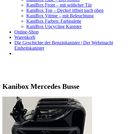
KaniBox Front – mit seitlicher Tür
KaniBox Top – Deckel öffnet nach oben
KaniBox Vitrine – mit Beleuchtung
KaniBox Farben: Farbpalette
KaniBox Upcycling Kanister
Online-Shop
Warenkorb
Die Geschichte der Benzinkanister | Der Wehrmacht
Einheitskanister
KaniBox
Das ORIGINAL – handgefertigt aus einem Benzinkanister
Kanibox Mercedes Busse