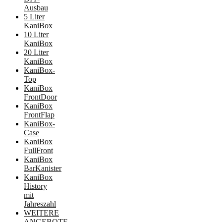
Ausbau
5 Liter
KaniBox
10 Liter
KaniBox
20 Liter
KaniBox
KaniBox-
Top
KaniBox
FrontDoor
KaniBox
FrontFlap
KaniBox-
Case
KaniBox
FullFront
KaniBox
BarKanister
KaniBox
History
mit
Jahreszahl
WEITERE
ANGEBOTE