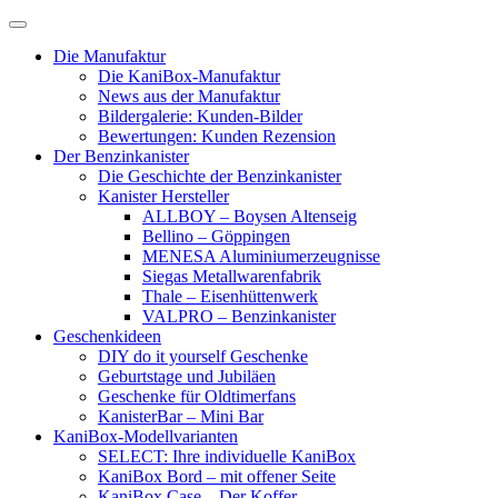
Skip
to
Die Manufaktur
content
Die KaniBox-Manufaktur
News aus der Manufaktur
Bildergalerie: Kunden-Bilder
Bewertungen: Kunden Rezension
Der Benzinkanister
Die Geschichte der Benzinkanister
Kanister Hersteller
ALLBOY – Boysen Altenseig
Bellino – Göppingen
MENESA Aluminiumerzeugnisse
Siegas Metallwarenfabrik
Thale – Eisenhüttenwerk
VALPRO – Benzinkanister
Geschenkideen
DIY do it yourself Geschenke
Geburtstage und Jubiläen
Geschenke für Oldtimerfans
KanisterBar – Mini Bar
KaniBox-Modellvarianten
SELECT: Ihre individuelle KaniBox
KaniBox Bord – mit offener Seite
KaniBox Case – Der Koffer