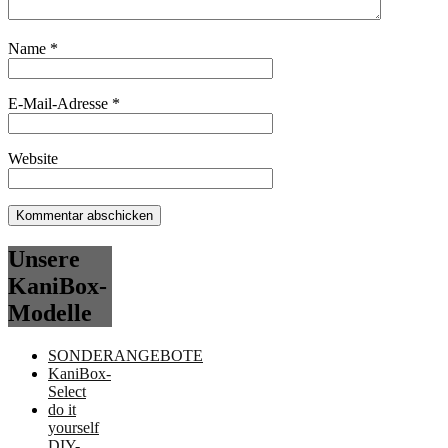
Name
*
E-Mail-Adresse
*
Website
Unsere
KaniBox-
Modelle
SONDERANGEBOTE
KaniBox-
Select
do it
yourself
DIY-