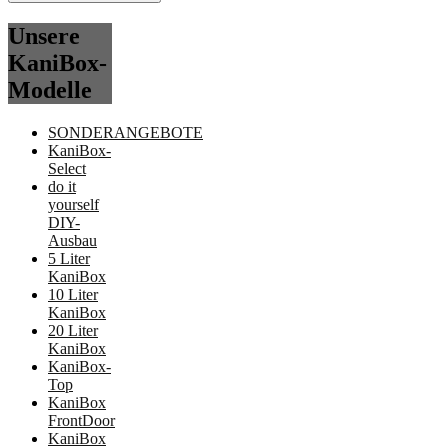
Unsere
KaniBox-
Modelle
SONDERANGEBOTE
KaniBox-
Select
do it
yourself
DIY-
Ausbau
5 Liter
KaniBox
10 Liter
KaniBox
20 Liter
KaniBox
KaniBox-
Top
KaniBox
FrontDoor
KaniBox