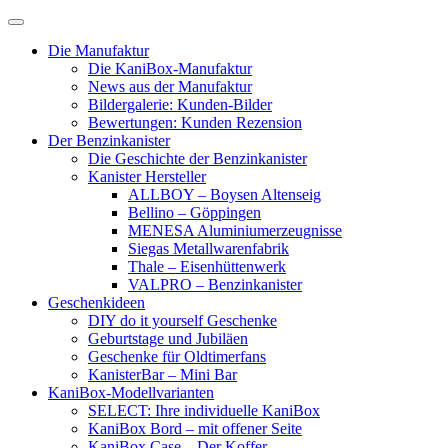
Skip
to
Die Manufaktur
content
Die KaniBox-Manufaktur
News aus der Manufaktur
Bildergalerie: Kunden-Bilder
Bewertungen: Kunden Rezension
Der Benzinkanister
Die Geschichte der Benzinkanister
Kanister Hersteller
ALLBOY – Boysen Altenseig
Bellino – Göppingen
MENESA Aluminiumerzeugnisse
Siegas Metallwarenfabrik
Thale – Eisenhüttenwerk
VALPRO – Benzinkanister
Geschenkideen
DIY do it yourself Geschenke
Geburtstage und Jubiläen
Geschenke für Oldtimerfans
KanisterBar – Mini Bar
KaniBox-Modellvarianten
SELECT: Ihre individuelle KaniBox
KaniBox Bord – mit offener Seite
KaniBox Case – Der Koffer