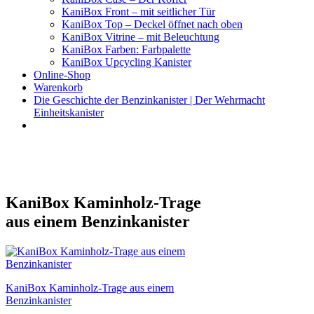
KaniBox Front – mit seitlicher Tür
KaniBox Top – Deckel öffnet nach oben
KaniBox Vitrine – mit Beleuchtung
KaniBox Farben: Farbpalette
KaniBox Upcycling Kanister
Online-Shop
Warenkorb
Die Geschichte der Benzinkanister | Der Wehrmacht
Einheitskanister
KaniBox
Das ORIGINAL – handgefertigt aus einem Benzinkanister
KaniBox Kaminholz-Trage
aus einem Benzinkanister
Beitragsnavigation
KaniBox Kaminholz-Trage aus einem
Benzinkanister