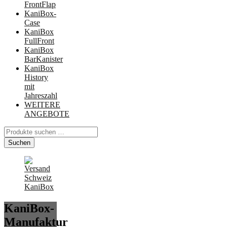
FrontFlap
KaniBox-
Case
KaniBox
FullFront
KaniBox
BarKanister
KaniBox
History
mit
Jahreszahl
WEITERE
ANGEBOTE
Suchen
nach:
Suchen
KaniBox-
Manufaktur