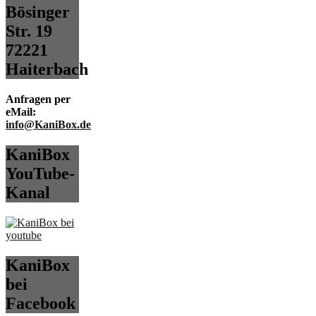
Bösinger
Str. 19
72221
Haiterbach
Anfragen per
eMail:
info@KaniBox.de
KaniBox
YouTube-
Kanal
KaniBox
bei
Facebook