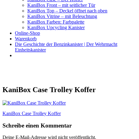
KaniBox Front – mit seitlicher Tür
KaniBox Top – Deckel öffnet nach oben
KaniBox Vitrine – mit Beleuchtung
KaniBox Farben: Farbpalette
KaniBox Upcycling Kanister
Online-Shop
Warenkorb
Die Geschichte der Benzinkanister | Der Wehrmacht
Einheitskanister
KaniBox
Das ORIGINAL – handgefertigt aus einem Benzinkanister
KaniBox Case Trolley Koffer
Beitragsnavigation
KaniBox Case Trolley Koffer
Schreibe einen Kommentar
Deine E-Mail-Adresse wird nicht veröffentlicht.