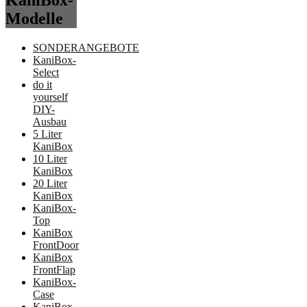
KaniBox-
Modelle
SONDERANGEBOTE
KaniBox-
Select
do it
yourself
DIY-
Ausbau
5 Liter
KaniBox
10 Liter
KaniBox
20 Liter
KaniBox
KaniBox-
Top
KaniBox
FrontDoor
KaniBox
FrontFlap
KaniBox-
Case
KaniBox