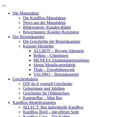
Skip
to
Die Manufaktur
content
Die KaniBox-Manufaktur
News aus der Manufaktur
Bildergalerie: Kunden-Bilder
Bewertungen: Kunden Rezension
Der Benzinkanister
Die Geschichte der Benzinkanister
Kanister Hersteller
ALLBOY – Boysen Altenseig
Bellino – Göppingen
MENESA Aluminiumerzeugnisse
Siegas Metallwarenfabrik
Thale – Eisenhüttenwerk
VALPRO – Benzinkanister
Geschenkideen
DIY do it yourself Geschenke
Geburtstage und Jubiläen
Geschenke für Oldtimerfans
KanisterBar – Mini Bar
KaniBox-Modellvarianten
SELECT: Ihre individuelle KaniBox
KaniBox Bord – mit offener Seite
KaniBox Case – Der Koffer