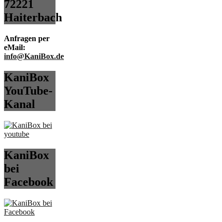
72221
Haiterbach
Anfragen per
eMail:
info@KaniBox.de
KaniBox
YouTube-
Kanal
KaniBox
bei
Facebook