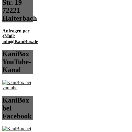
Str. 19
72221
Haiterbach
Anfragen per
eMail:
info@KaniBox.de
KaniBox
YouTube-
Kanal
KaniBox
bei
Facebook