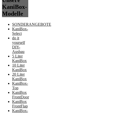
Unsere
KaniBox-
Modelle
SONDERANGEBOTE
KaniBox-
Select
do it
yourself
DIY-
Ausbau
5 Liter
KaniBox
10 Liter
KaniBox
20 Liter
KaniBox
KaniBox-
Top
KaniBox
FrontDoor
KaniBox
FrontFlap
KaniBox-