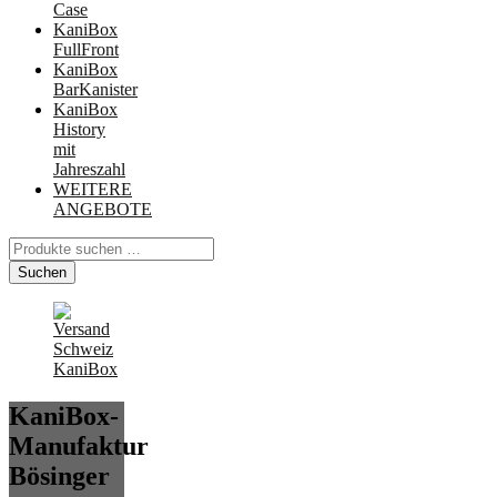
Case
KaniBox
FullFront
KaniBox
BarKanister
KaniBox
History
mit
Jahreszahl
WEITERE
ANGEBOTE
Suchen
nach:
Suchen
KaniBox-
Manufaktur
Bösinger