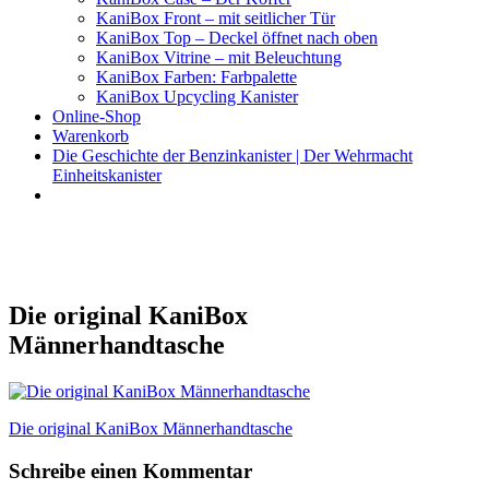
KaniBox Front – mit seitlicher Tür
KaniBox Top – Deckel öffnet nach oben
KaniBox Vitrine – mit Beleuchtung
KaniBox Farben: Farbpalette
KaniBox Upcycling Kanister
Online-Shop
Warenkorb
Die Geschichte der Benzinkanister | Der Wehrmacht
Einheitskanister
KaniBox
Das ORIGINAL – handgefertigt aus einem Benzinkanister
Die original KaniBox
Männerhandtasche
Beitragsnavigation
Die original KaniBox Männerhandtasche
Schreibe einen Kommentar