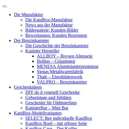
Skip
to
Die Manufaktur
content
Die KaniBox-Manufaktur
News aus der Manufaktur
Bildergalerie: Kunden-Bilder
Bewertungen: Kunden Rezension
Der Benzinkanister
Die Geschichte der Benzinkanister
Kanister Hersteller
ALLBOY – Boysen Altenseig
Bellino – Göppingen
MENESA Aluminiumerzeugnisse
Siegas Metallwarenfabrik
Thale – Eisenhüttenwerk
VALPRO – Benzinkanister
Geschenkideen
DIY do it yourself Geschenke
Geburtstage und Jubiläen
Geschenke für Oldtimerfans
KanisterBar – Mini Bar
KaniBox-Modellvarianten
SELECT: Ihre individuelle KaniBox
KaniBox Bord – mit offener Seite
KaniBox Case – Der Koffer