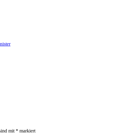
nister
sind mit
*
markiert