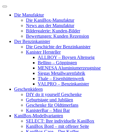
Skip
to
Die Manufaktur
content
Die KaniBox-Manufaktur
News aus der Manufaktur
Bildergalerie: Kunden-Bilder
Bewertungen: Kunden Rezension
Der Benzinkanister
Die Geschichte der Benzinkanister
Kanister Hersteller
ALLBOY – Boysen Altenseig
Bellino – Göppingen
MENESA Aluminiumerzeugnisse
Siegas Metallwarenfabrik
Thale – Eisenhüttenwerk
VALPRO – Benzinkanister
Geschenkideen
DIY do it yourself Geschenke
Geburtstage und Jubiläen
Geschenke für Oldtimerfans
KanisterBar – Mini Bar
KaniBox-Modellvarianten
SELECT: Ihre individuelle KaniBox
KaniBox Bord – mit offener Seite
KaniBox Case – Der Koffer