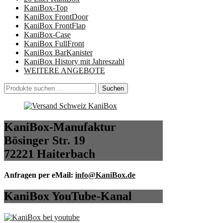
KaniBox-Top
KaniBox FrontDoor
KaniBox FrontFlap
KaniBox-Case
KaniBox FullFront
KaniBox BarKanister
KaniBox History mit Jahreszahl
WEITERE ANGEBOTE
Suchen
Suchen
nach:
KaniBox-Manufaktur
Bösinger Str. 19
72221 Haiterbach
Anfragen per eMail:
info@KaniBox.de
KaniBox YouTube-Kanal