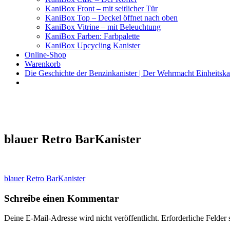
KaniBox Front – mit seitlicher Tür
KaniBox Top – Deckel öffnet nach oben
KaniBox Vitrine – mit Beleuchtung
KaniBox Farben: Farbpalette
KaniBox Upcycling Kanister
Online-Shop
Warenkorb
Die Geschichte der Benzinkanister | Der Wehrmacht Einheitska
KaniBox
Das ORIGINAL – handgefertigt aus einem Benzinkanister
blauer Retro BarKanister
Beitragsnavigation
blauer Retro BarKanister
Schreibe einen Kommentar
Deine E-Mail-Adresse wird nicht veröffentlicht.
Erforderliche Felder 