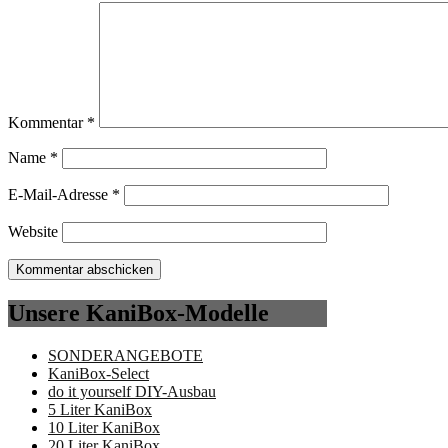
Kommentar
*
Name
*
E-Mail-Adresse
*
Website
Unsere KaniBox-Modelle
SONDERANGEBOTE
KaniBox-Select
do it yourself DIY-Ausbau
5 Liter KaniBox
10 Liter KaniBox
20 Liter KaniBox