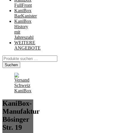
FullFront
KaniBox
BarKanister
KaniBox
History
mit
Jahreszahl
WEITERE
ANGEBOTE
Suchen
nach:
Suchen
KaniBox-
Manufaktur
Bösinger
Str. 19