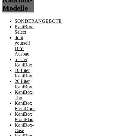
KaniBox-
Modelle
SONDERANGEBOTE
KaniBox-
Select
do it
yourself
DIY-
Ausbau
5 Liter
KaniBox
10 Liter
KaniBox
20 Liter
KaniBox
KaniBox-
Top
KaniBox
FrontDoor
KaniBox
FrontFlap
KaniBox-
Case
KaniBox