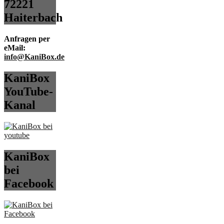
72221
Haiterbach
Anfragen per
eMail:
info@KaniBox.de
KaniBox
YouTube-
Kanal
KaniBox
bei
Facebook