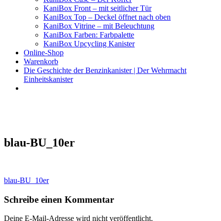
KaniBox Front – mit seitlicher Tür
KaniBox Top – Deckel öffnet nach oben
KaniBox Vitrine – mit Beleuchtung
KaniBox Farben: Farbpalette
KaniBox Upcycling Kanister
Online-Shop
Warenkorb
Die Geschichte der Benzinkanister | Der Wehrmacht
Einheitskanister
KaniBox
Das ORIGINAL – handgefertigt aus einem Benzinkanister
blau-BU_10er
Beitragsnavigation
blau-BU_10er
Schreibe einen Kommentar
Deine E-Mail-Adresse wird nicht veröffentlicht.