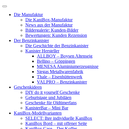
Skip
to
Die Manufaktur
content
Die KaniBox-Manufaktur
News aus der Manufaktur
Bildergalerie: Kunden-Bilder
Bewertungen: Kunden Rezension
Der Benzinkanister
Die Geschichte der Benzinkanister
Kanister Hersteller
ALLBOY – Boysen Altenseig
Bellino – Göppingen
MENESA Aluminiumerzeugnisse
Siegas Metallwarenfabrik
Thale – Eisenhüttenwerk
VALPRO – Benzinkanister
Geschenkideen
DIY do it yourself Geschenke
Geburtstage und Jubiläen
Geschenke für Oldtimerfans
KanisterBar – Mini Bar
KaniBox-Modellvarianten
SELECT: Ihre individuelle KaniBox
KaniBox Bord – mit offener Seite
KaniBox Case – Der Koffer