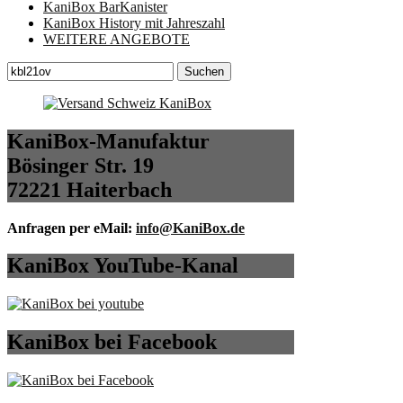
KaniBox BarKanister
KaniBox History mit Jahreszahl
WEITERE ANGEBOTE
Suchen
Suchen
nach:
KaniBox-Manufaktur
Bösinger Str. 19
72221 Haiterbach
Anfragen per eMail:
info@KaniBox.de
KaniBox YouTube-Kanal
KaniBox bei Facebook