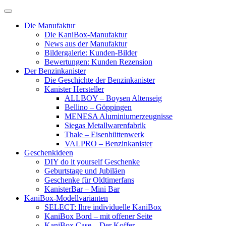
Skip
to
Die Manufaktur
content
Die KaniBox-Manufaktur
News aus der Manufaktur
Bildergalerie: Kunden-Bilder
Bewertungen: Kunden Rezension
Der Benzinkanister
Die Geschichte der Benzinkanister
Kanister Hersteller
ALLBOY – Boysen Altenseig
Bellino – Göppingen
MENESA Aluminiumerzeugnisse
Siegas Metallwarenfabrik
Thale – Eisenhüttenwerk
VALPRO – Benzinkanister
Geschenkideen
DIY do it yourself Geschenke
Geburtstage und Jubiläen
Geschenke für Oldtimerfans
KanisterBar – Mini Bar
KaniBox-Modellvarianten
SELECT: Ihre individuelle KaniBox
KaniBox Bord – mit offener Seite
KaniBox Case – Der Koffer