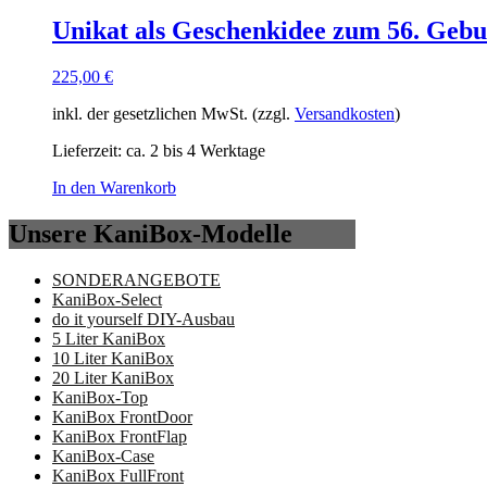
Unikat als Geschenkidee zum 56. Gebu
225,00
€
inkl. der gesetzlichen MwSt. (zzgl.
Versandkosten
)
Lieferzeit:
ca. 2 bis 4 Werktage
In den Warenkorb
Unsere KaniBox-Modelle
SONDERANGEBOTE
KaniBox-Select
do it yourself DIY-Ausbau
5 Liter KaniBox
10 Liter KaniBox
20 Liter KaniBox
KaniBox-Top
KaniBox FrontDoor
KaniBox FrontFlap
KaniBox-Case
KaniBox FullFront