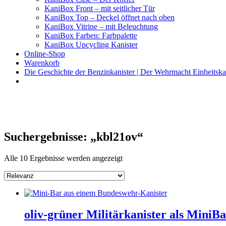
KaniBox Front – mit seitlicher Tür
KaniBox Top – Deckel öffnet nach oben
KaniBox Vitrine – mit Beleuchtung
KaniBox Farben: Farbpalette
KaniBox Upcycling Kanister
Online-Shop
Warenkorb
Die Geschichte der Benzinkanister | Der Wehrmacht Einheitska
KaniBox
Das ORIGINAL – handgefertigt aus einem Benzinkanister
Suchergebnisse: „kbl21ov“
Alle 10 Ergebnisse werden angezeigt
oliv-grüner Militärkanister als MiniB