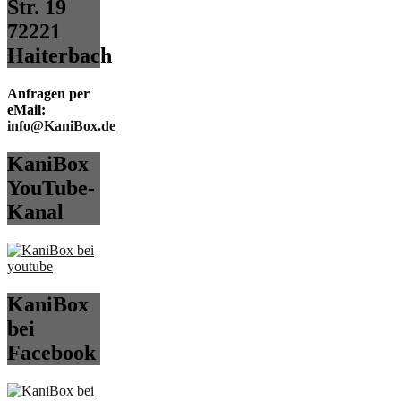
Str. 19
72221
Haiterbach
Anfragen per
eMail:
info@KaniBox.de
KaniBox
YouTube-
Kanal
KaniBox
bei
Facebook