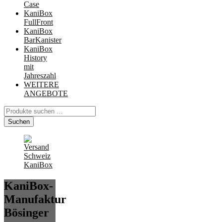
Case
KaniBox
FullFront
KaniBox
BarKanister
KaniBox
History
mit
Jahreszahl
WEITERE
ANGEBOTE
Suchen
nach:
Suchen
KaniBox-
Manufaktur
Bösinger