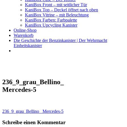
KaniBox Front – mit seitlicher Tür
KaniBox Top – Deckel öffnet nach oben
KaniBox Vitrine – mit Beleuchtung
KaniBox Farben: Farbpalette
KaniBox Upcycling Kanister
Online-Shop
Warenkorb
Die Geschichte der Benzinkanister | Der Wehrmacht
Einheitskanister
KaniBox
Das ORIGINAL – handgefertigt aus einem Benzinkanister
236_9_grau_Bellino_
Mercedes-5
Beitragsnavigation
236_9_grau_Bellino_ Mercedes-5
Schreibe einen Kommentar