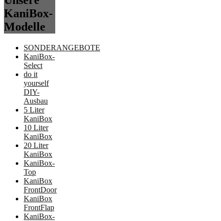
Unsere
KaniBox-
Modelle
SONDERANGEBOTE
KaniBox-
Select
do it
yourself
DIY-
Ausbau
5 Liter
KaniBox
10 Liter
KaniBox
20 Liter
KaniBox
KaniBox-
Top
KaniBox
FrontDoor
KaniBox
FrontFlap
KaniBox-