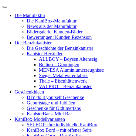
Skip
to
Die Manufaktur
content
Die KaniBox-Manufaktur
News aus der Manufaktur
Bildergalerie: Kunden-Bilder
Bewertungen: Kunden Rezension
Der Benzinkanister
Die Geschichte der Benzinkanister
Kanister Hersteller
ALLBOY – Boysen Altenseig
Bellino – Göppingen
MENESA Aluminiumerzeugnisse
Siegas Metallwarenfabrik
Thale – Eisenhüttenwerk
VALPRO – Benzinkanister
Geschenkideen
DIY do it yourself Geschenke
Geburtstage und Jubiläen
Geschenke für Oldtimerfans
KanisterBar – Mini Bar
KaniBox-Modellvarianten
SELECT: Ihre individuelle KaniBox
KaniBox Bord – mit offener Seite
KaniBox Case – Der Koffer