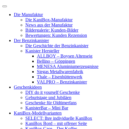
Skip
to
Die Manufaktur
content
Die KaniBox-Manufaktur
News aus der Manufaktur
Bildergalerie: Kunden-Bilder
Bewertungen: Kunden Rezension
Der Benzinkanister
Die Geschichte der Benzinkanister
Kanister Hersteller
ALLBOY – Boysen Altenseig
Bellino – Göppingen
MENESA Aluminiumerzeugnisse
Siegas Metallwarenfabrik
Thale – Eisenhüttenwerk
VALPRO – Benzinkanister
Geschenkideen
DIY do it yourself Geschenke
Geburtstage und Jubiläen
Geschenke für Oldtimerfans
KanisterBar – Mini Bar
KaniBox-Modellvarianten
SELECT: Ihre individuelle KaniBox
KaniBox Bord – mit offener Seite
KaniBox Case – Der Koffer