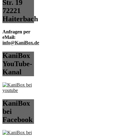
Str. 19
72221
Haiterbach
Anfragen per
eMail:
info@KaniBox.de
KaniBox
YouTube-
Kanal
KaniBox
bei
Facebook