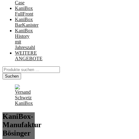
Case
KaniBox
FullFront
KaniBox
BarKanister
KaniBox
History
mit
Jahreszahl
WEITERE
ANGEBOTE
Suchen
nach:
Suchen
KaniBox-
Manufaktur
Bösinger