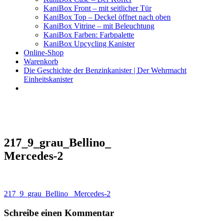
KaniBox Front – mit seitlicher Tür
KaniBox Top – Deckel öffnet nach oben
KaniBox Vitrine – mit Beleuchtung
KaniBox Farben: Farbpalette
KaniBox Upcycling Kanister
Online-Shop
Warenkorb
Die Geschichte der Benzinkanister | Der Wehrmacht
Einheitskanister
KaniBox
Das ORIGINAL – handgefertigt aus einem Benzinkanister
217_9_grau_Bellino_
Mercedes-2
Beitragsnavigation
217_9_grau_Bellino_ Mercedes-2
Schreibe einen Kommentar