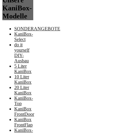
Unsere
KaniBox-
Modelle
SONDERANGEBOTE
KaniBox-
Select
do it
yourself
DIY-
Ausbau
5 Liter
KaniBox
10 Liter
KaniBox
20 Liter
KaniBox
KaniBox-
Top
KaniBox
FrontDoor
KaniBox
FrontFlap
KaniBox-