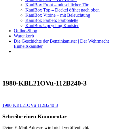
KaniBox Front – mit seitlicher Tür
KaniBox Top – Deckel öffnet nach oben
KaniBox Vitrine – mit Beleuchtung
KaniBox Farben: Farbpalette
KaniBox Upcycling Kanister
Online-Shop
Warenkorb
Die Geschichte der Benzinkanister | Der Wehrmacht
Einheitskanister
KaniBox
Das ORIGINAL – handgefertigt aus einem Benzinkanister
1980-KBL21OVu-112B240-3
Beitragsnavigation
1980-KBL21OVu-112B240-3
Schreibe einen Kommentar
Deine E-Mail-Adresse wird nicht veröffentlicht.