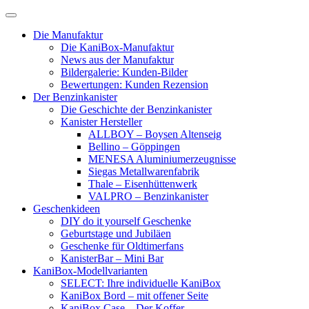
Skip
to
Die Manufaktur
content
Die KaniBox-Manufaktur
News aus der Manufaktur
Bildergalerie: Kunden-Bilder
Bewertungen: Kunden Rezension
Der Benzinkanister
Die Geschichte der Benzinkanister
Kanister Hersteller
ALLBOY – Boysen Altenseig
Bellino – Göppingen
MENESA Aluminiumerzeugnisse
Siegas Metallwarenfabrik
Thale – Eisenhüttenwerk
VALPRO – Benzinkanister
Geschenkideen
DIY do it yourself Geschenke
Geburtstage und Jubiläen
Geschenke für Oldtimerfans
KanisterBar – Mini Bar
KaniBox-Modellvarianten
SELECT: Ihre individuelle KaniBox
KaniBox Bord – mit offener Seite
KaniBox Case – Der Koffer