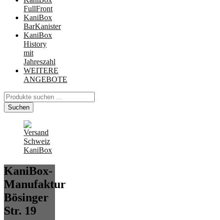
FullFront
KaniBox
BarKanister
KaniBox
History
mit
Jahreszahl
WEITERE
ANGEBOTE
Suchen
nach:
Suchen
KaniBox-
Manufaktur
Bösinger
Str. 19