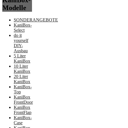
KaniBox-
Modelle
SONDERANGEBOTE
KaniBox-
Select
do it
yourself
DIY-
Ausbau
5 Liter
KaniBox
10 Liter
KaniBox
20 Liter
KaniBox
KaniBox-
Top
KaniBox
FrontDoor
KaniBox
FrontFlap
KaniBox-
Case
KaniBox