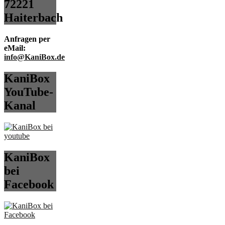
72221
Haiterbach
Anfragen per
eMail:
info@KaniBox.de
KaniBox
YouTube-
Kanal
KaniBox
bei
Facebook