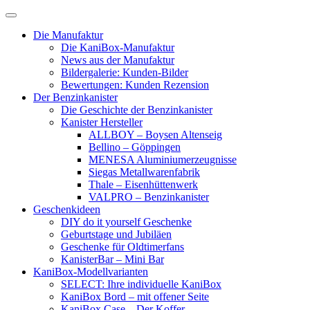
Skip
to
Die Manufaktur
content
Die KaniBox-Manufaktur
News aus der Manufaktur
Bildergalerie: Kunden-Bilder
Bewertungen: Kunden Rezension
Der Benzinkanister
Die Geschichte der Benzinkanister
Kanister Hersteller
ALLBOY – Boysen Altenseig
Bellino – Göppingen
MENESA Aluminiumerzeugnisse
Siegas Metallwarenfabrik
Thale – Eisenhüttenwerk
VALPRO – Benzinkanister
Geschenkideen
DIY do it yourself Geschenke
Geburtstage und Jubiläen
Geschenke für Oldtimerfans
KanisterBar – Mini Bar
KaniBox-Modellvarianten
SELECT: Ihre individuelle KaniBox
KaniBox Bord – mit offener Seite
KaniBox Case – Der Koffer