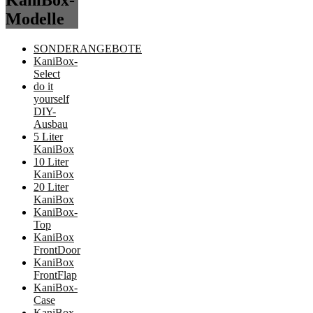
KaniBox-
Modelle
SONDERANGEBOTE
KaniBox-
Select
do it
yourself
DIY-
Ausbau
5 Liter
KaniBox
10 Liter
KaniBox
20 Liter
KaniBox
KaniBox-
Top
KaniBox
FrontDoor
KaniBox
FrontFlap
KaniBox-
Case
KaniBox