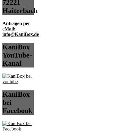
72221
Haiterbach
Anfragen per
eMail:
info@KaniBox.de
KaniBox
YouTube-
Kanal
KaniBox
bei
Facebook