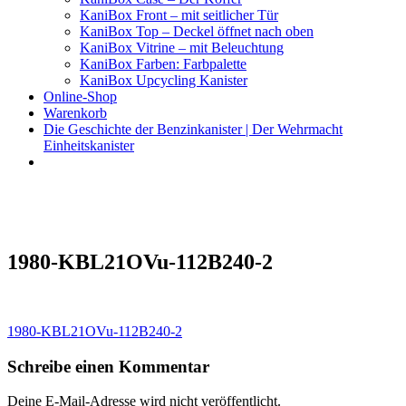
KaniBox Front – mit seitlicher Tür
KaniBox Top – Deckel öffnet nach oben
KaniBox Vitrine – mit Beleuchtung
KaniBox Farben: Farbpalette
KaniBox Upcycling Kanister
Online-Shop
Warenkorb
Die Geschichte der Benzinkanister | Der Wehrmacht
Einheitskanister
KaniBox
Das ORIGINAL – handgefertigt aus einem Benzinkanister
1980-KBL21OVu-112B240-2
Beitragsnavigation
1980-KBL21OVu-112B240-2
Schreibe einen Kommentar
Deine E-Mail-Adresse wird nicht veröffentlicht.