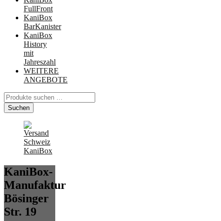
FullFront
KaniBox
BarKanister
KaniBox
History
mit
Jahreszahl
WEITERE
ANGEBOTE
Suchen
nach:
Suchen
KaniBox-
Manufaktur
Bösinger
Str. 19