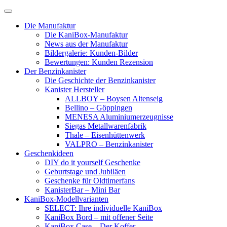
Skip
to
Die Manufaktur
content
Die KaniBox-Manufaktur
News aus der Manufaktur
Bildergalerie: Kunden-Bilder
Bewertungen: Kunden Rezension
Der Benzinkanister
Die Geschichte der Benzinkanister
Kanister Hersteller
ALLBOY – Boysen Altenseig
Bellino – Göppingen
MENESA Aluminiumerzeugnisse
Siegas Metallwarenfabrik
Thale – Eisenhüttenwerk
VALPRO – Benzinkanister
Geschenkideen
DIY do it yourself Geschenke
Geburtstage und Jubiläen
Geschenke für Oldtimerfans
KanisterBar – Mini Bar
KaniBox-Modellvarianten
SELECT: Ihre individuelle KaniBox
KaniBox Bord – mit offener Seite
KaniBox Case – Der Koffer