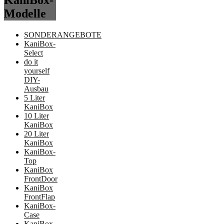
KaniBox-
Modelle
SONDERANGEBOTE
KaniBox-
Select
do it
yourself
DIY-
Ausbau
5 Liter
KaniBox
10 Liter
KaniBox
20 Liter
KaniBox
KaniBox-
Top
KaniBox
FrontDoor
KaniBox
FrontFlap
KaniBox-
Case
KaniBox