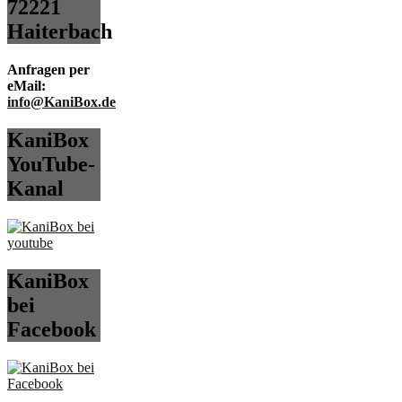
72221
Haiterbach
Anfragen per
eMail:
info@KaniBox.de
KaniBox
YouTube-
Kanal
KaniBox
bei
Facebook