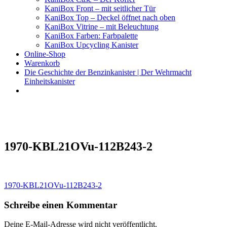
KaniBox Front – mit seitlicher Tür
KaniBox Top – Deckel öffnet nach oben
KaniBox Vitrine – mit Beleuchtung
KaniBox Farben: Farbpalette
KaniBox Upcycling Kanister
Online-Shop
Warenkorb
Die Geschichte der Benzinkanister | Der Wehrmacht
Einheitskanister
KaniBox
Das ORIGINAL – handgefertigt aus einem Benzinkanister
1970-KBL21OVu-112B243-2
Beitragsnavigation
1970-KBL21OVu-112B243-2
Schreibe einen Kommentar
Deine E-Mail-Adresse wird nicht veröffentlicht.