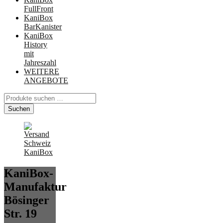
FullFront
KaniBox
BarKanister
KaniBox
History
mit
Jahreszahl
WEITERE
ANGEBOTE
Suchen
nach:
Suchen
KaniBox-
Manufaktur
Bösinger
Str. 19