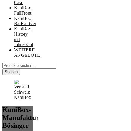
Case
KaniBox
FullFront
KaniBox
BarKanister
KaniBox
History
mit
Jahreszahl
WEITERE
ANGEBOTE
Suchen
nach:
Suchen
KaniBox-
Manufaktur
Bösinger