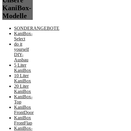
Unsere
KaniBox-
Modelle
SONDERANGEBOTE
KaniBox-
Select
do it
yourself
DIY-
Ausbau
5 Liter
KaniBox
10 Liter
KaniBox
20 Liter
KaniBox
KaniBox-
Top
KaniBox
FrontDoor
KaniBox
FrontFlap
KaniBox-