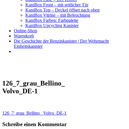
KaniBox Front – mit seitlicher Tür
KaniBox Top – Deckel öffnet nach oben
KaniBox Vitrine – mit Beleuchtung
KaniBox Farben: Farbpalette
KaniBox Upcycling Kanister
Online-Shop
Warenkorb
Die Geschichte der Benzinkanister | Der Wehrmacht
Einheitskanister
KaniBox
Das ORIGINAL – handgefertigt aus einem Benzinkanister
126_7_grau_Bellino_
Volvo_DE-1
Beitragsnavigation
126_7_grau_Bellino_ Volvo_DE-1
Schreibe einen Kommentar