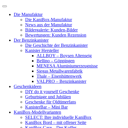
Skip
to
Die Manufaktur
content
Die KaniBox-Manufaktur
News aus der Manufaktur
Bildergalerie: Kunden-Bilder
Bewertungen: Kunden Rezension
Der Benzinkanister
Die Geschichte der Benzinkanister
Kanister Hersteller
ALLBOY – Boysen Altenseig
Bellino – Göppingen
MENESA Aluminiumerzeugnisse
Siegas Metallwarenfabrik
Thale – Eisenhüttenwerk
VALPRO – Benzinkanister
Geschenkideen
DIY do it yourself Geschenke
Geburtstage und Jubiläen
Geschenke für Oldtimerfans
KanisterBar – Mini Bar
KaniBox-Modellvarianten
SELECT: Ihre individuelle KaniBox
KaniBox Bord – mit offener Seite
KaniBox Case – Der Koffer