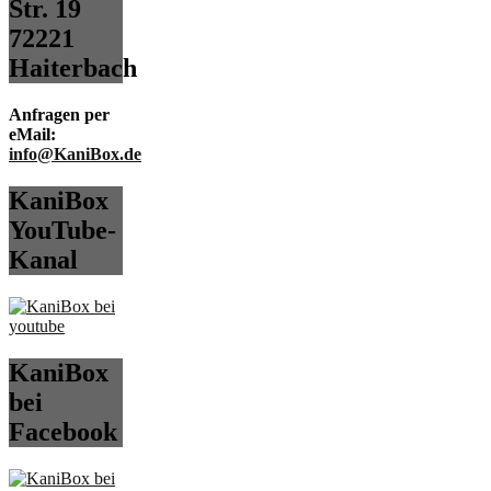
Str. 19
72221
Haiterbach
Anfragen per
eMail:
info@KaniBox.de
KaniBox
YouTube-
Kanal
KaniBox
bei
Facebook