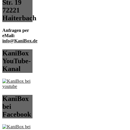
Str. 19
72221
Haiterbach
Anfragen per
eMail:
info@KaniBox.de
KaniBox
YouTube-
Kanal
KaniBox
bei
Facebook