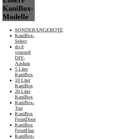
Unsere
KaniBox-
Modelle
SONDERANGEBOTE
KaniBox-
Select
do it
yourself
DIY-
Ausbau
5 Liter
KaniBox
10 Liter
KaniBox
20 Liter
KaniBox
KaniBox-
Top
KaniBox
FrontDoor
KaniBox
FrontFlap
KaniBox-