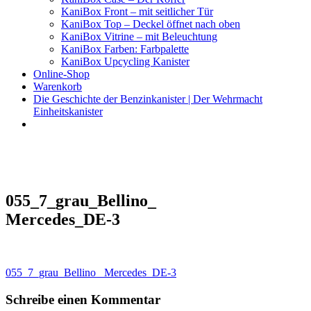
KaniBox Front – mit seitlicher Tür
KaniBox Top – Deckel öffnet nach oben
KaniBox Vitrine – mit Beleuchtung
KaniBox Farben: Farbpalette
KaniBox Upcycling Kanister
Online-Shop
Warenkorb
Die Geschichte der Benzinkanister | Der Wehrmacht
Einheitskanister
KaniBox
Das ORIGINAL – handgefertigt aus einem Benzinkanister
055_7_grau_Bellino_
Mercedes_DE-3
Beitragsnavigation
055_7_grau_Bellino_ Mercedes_DE-3
Schreibe einen Kommentar