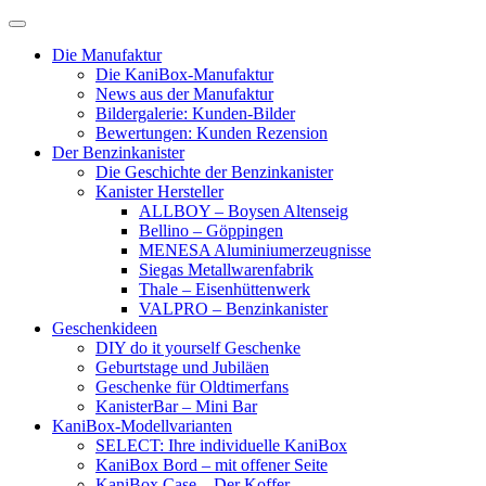
Skip
to
Die Manufaktur
content
Die KaniBox-Manufaktur
News aus der Manufaktur
Bildergalerie: Kunden-Bilder
Bewertungen: Kunden Rezension
Der Benzinkanister
Die Geschichte der Benzinkanister
Kanister Hersteller
ALLBOY – Boysen Altenseig
Bellino – Göppingen
MENESA Aluminiumerzeugnisse
Siegas Metallwarenfabrik
Thale – Eisenhüttenwerk
VALPRO – Benzinkanister
Geschenkideen
DIY do it yourself Geschenke
Geburtstage und Jubiläen
Geschenke für Oldtimerfans
KanisterBar – Mini Bar
KaniBox-Modellvarianten
SELECT: Ihre individuelle KaniBox
KaniBox Bord – mit offener Seite
KaniBox Case – Der Koffer