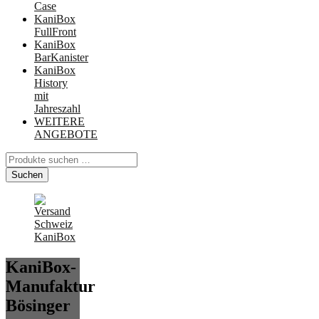
Case
KaniBox
FullFront
KaniBox
BarKanister
KaniBox
History
mit
Jahreszahl
WEITERE
ANGEBOTE
Suchen
nach:
Suchen
KaniBox-
Manufaktur
Bösinger