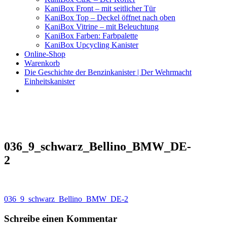
KaniBox Front – mit seitlicher Tür
KaniBox Top – Deckel öffnet nach oben
KaniBox Vitrine – mit Beleuchtung
KaniBox Farben: Farbpalette
KaniBox Upcycling Kanister
Online-Shop
Warenkorb
Die Geschichte der Benzinkanister | Der Wehrmacht
Einheitskanister
KaniBox
Das ORIGINAL – handgefertigt aus einem Benzinkanister
036_9_schwarz_Bellino_BMW_DE-
2
Beitragsnavigation
036_9_schwarz_Bellino_BMW_DE-2
Schreibe einen Kommentar