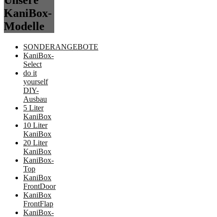
Unsere
KaniBox-
Modelle
SONDERANGEBOTE
KaniBox-
Select
do it
yourself
DIY-
Ausbau
5 Liter
KaniBox
10 Liter
KaniBox
20 Liter
KaniBox
KaniBox-
Top
KaniBox
FrontDoor
KaniBox
FrontFlap
KaniBox-