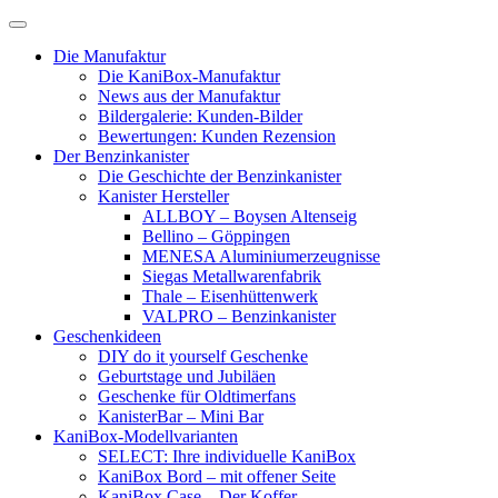
Skip
to
Die Manufaktur
content
Die KaniBox-Manufaktur
News aus der Manufaktur
Bildergalerie: Kunden-Bilder
Bewertungen: Kunden Rezension
Der Benzinkanister
Die Geschichte der Benzinkanister
Kanister Hersteller
ALLBOY – Boysen Altenseig
Bellino – Göppingen
MENESA Aluminiumerzeugnisse
Siegas Metallwarenfabrik
Thale – Eisenhüttenwerk
VALPRO – Benzinkanister
Geschenkideen
DIY do it yourself Geschenke
Geburtstage und Jubiläen
Geschenke für Oldtimerfans
KanisterBar – Mini Bar
KaniBox-Modellvarianten
SELECT: Ihre individuelle KaniBox
KaniBox Bord – mit offener Seite
KaniBox Case – Der Koffer