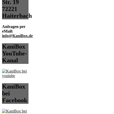
Str. 19
72221
Haiterbach
Anfragen per
eMail:
info@KaniBox.de
KaniBox
YouTube-
Kanal
KaniBox
bei
Facebook