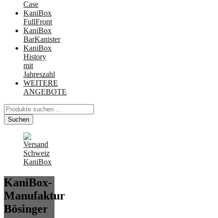
Case
KaniBox
FullFront
KaniBox
BarKanister
KaniBox
History
mit
Jahreszahl
WEITERE
ANGEBOTE
Suchen
nach:
Suchen
KaniBox-
Manufaktur
Bösinger